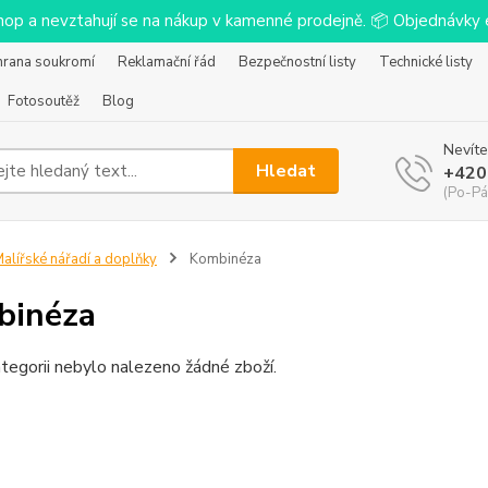
-shop a nevztahují se na nákup v kamenné prodejně. 📦 Objednávk
hrana soukromí
Reklamační řád
Bezpečnostní listy
Technické listy
Fotosoutěž
Blog
Nevíte
Hledat
+420
(Po-Pá
alířské nářadí a doplňky
Kombinéza
binéza
tegorii nebylo nalezeno žádné zboží.