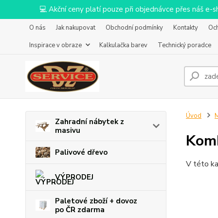
💻 Akční ceny platí pouze při objednávce přes náš e
O nás
Jak nakupovat
Obchodní podmínky
Kontakty
Oc
Inspirace v obraze
Kalkulačka barev
Technický poradce
Úvod
M
Zahradní nábytek z
masivu
Kom
Palivové dřevo
V této ka
VÝPRODEJ
Paletové zboží + dovoz
po ČR zdarma