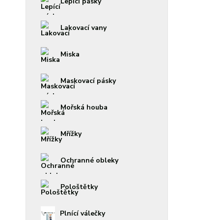
Lepící pásky
Lakovací vany
Miska
Maskovací pásky
Mořská houba
Mřížky
Ochranné obleky
Pološtětky
Plnící válečky