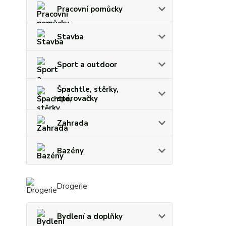
Pracovní pomůcky
Stavba
Sport a outdoor
Špachtle, stěrky,
spárovačky
Zahrada
Bazény
Drogerie
Bydlení a doplňky