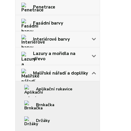
Penetrace
Fasádní barvy
Interiérové barvy
Lazury a mořidla na
dřevo
Malířské nářadí a doplňky
Aplikační rukavice
Brnkačka
Držáky