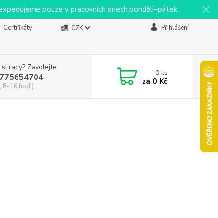
y expedujeme pouze v pracovních dnech pondělí–pátek.
Certifikáty
Přihlášení
CZK
 si rady? Zavolejte.
0
ks
775654704
za
0 Kč
, 8-16 hod.)