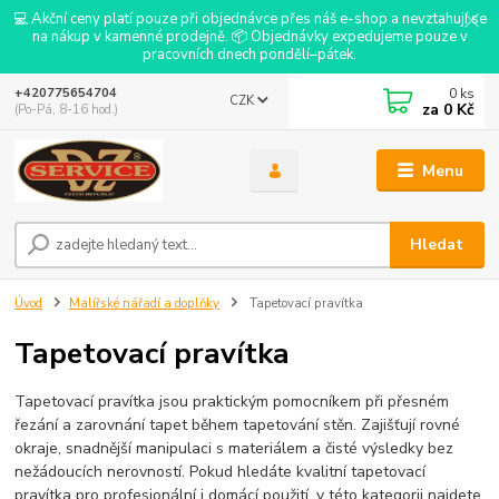
💻 Akční ceny platí pouze při objednávce přes náš e-shop a nevztahují se
na nákup v kamenné prodejně. 📦 Objednávky expedujeme pouze v
pracovních dnech pondělí–pátek.
0
ks
+420775654704
CZK
za
0 Kč
(Po-Pá, 8-16 hod.)
Menu
Hledat
Úvod
Malířské nářadí a doplňky
Tapetovací pravítka
Tapetovací pravítka
Tapetovací pravítka jsou praktickým pomocníkem při přesném
řezání a zarovnání tapet během tapetování stěn. Zajišťují rovné
okraje, snadnější manipulaci s materiálem a čisté výsledky bez
nežádoucích nerovností. Pokud hledáte kvalitní tapetovací
pravítka pro profesionální i domácí použití, v této kategorii najdete