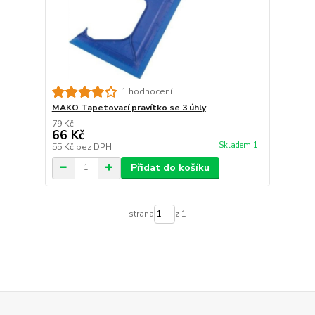
1 hodnocení
MAKO Tapetovací pravítko se 3 úhly
79 Kč
66 Kč
Skladem 1
55 Kč
bez DPH
Přidat do košíku
strana
z 1