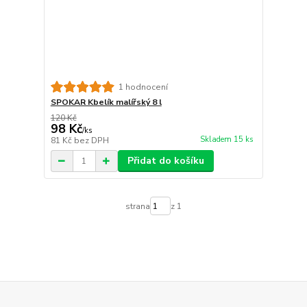
1 hodnocení
SPOKAR Kbelík malířský 8 l
120 Kč
98 Kč
/
ks
Skladem 15 ks
81 Kč
bez DPH
Přidat do košíku
strana
z 1