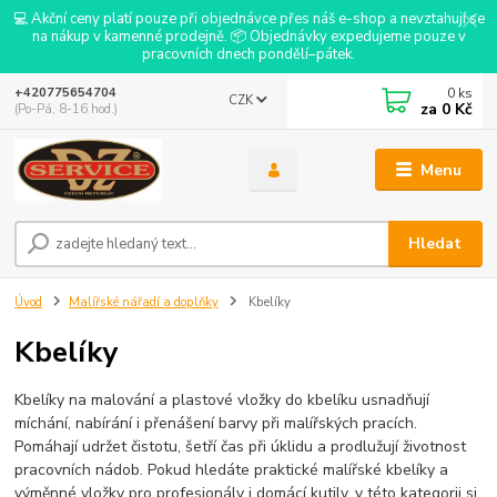
💻 Akční ceny platí pouze při objednávce přes náš e-shop a nevztahují se
na nákup v kamenné prodejně. 📦 Objednávky expedujeme pouze v
pracovních dnech pondělí–pátek.
0
ks
+420775654704
CZK
za
0 Kč
(Po-Pá, 8-16 hod.)
Menu
Hledat
Úvod
Malířské nářadí a doplňky
Kbelíky
Kbelíky
Kbelíky na malování a plastové vložky do kbelíku usnadňují
míchání, nabírání i přenášení barvy při malířských pracích.
Pomáhají udržet čistotu, šetří čas při úklidu a prodlužují životnost
pracovních nádob. Pokud hledáte praktické malířské kbelíky a
výměnné vložky pro profesionály i domácí kutily, v této kategorii si