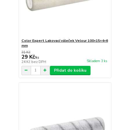
Color Expert Lakovací váleček Velour 100×15×4×6
mm
31 Kč
29 Kč
/
ks
Skladem 3 ks
24 Kč
bez DPH
Přidat do košíku