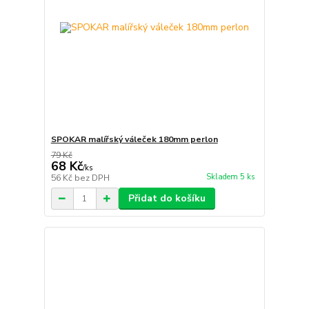
SPOKAR malířský váleček 180mm perlon
79 Kč
68 Kč
/
ks
Skladem 5 ks
56 Kč
bez DPH
Přidat do košíku