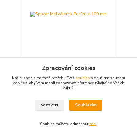
Spokar Midiváleček Perfecta 100 mm
Zpracování cookies
62 Kč
55 Kč
/
ks
Náš e-shop a partneři potřebují Váš
souhlas
s použitím souborů
Skladem 5 ks
45 Kč
bez DPH
cookies, aby Vám mohli zobrazovat informace týkající se Vašich
zájmů.
Přidat do košíku
Souhlasím
Nastavení
Načíst další produkty (30)
strana
z 4
další
Souhlas můžete odmítnout
zde
.