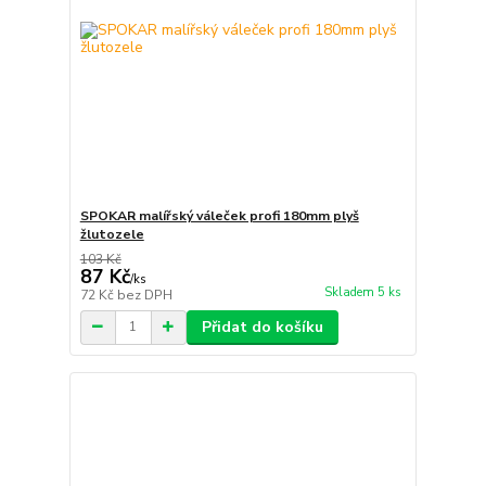
SPOKAR malířský váleček profi 180mm plyš
žlutozele
103 Kč
87 Kč
/
ks
Skladem 5 ks
72 Kč
bez DPH
Přidat do košíku