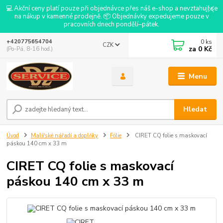
💻 Akční ceny platí pouze při objednávce přes náš e-shop a nevztahují se
na nákup v kamenné prodejně. 📦 Objednávky expedujeme pouze v
pracovních dnech pondělí–pátek.
0
ks
+420775654704
CZK
za
0 Kč
(Po-Pá, 8-16 hod.)
Menu
Hledat
Úvod
Malířské nářadí a doplňky
Fólie
CIRET CQ folie s maskovací
páskou 140 cm x 33 m
CIRET CQ folie s maskovací
páskou 140 cm x 33 m