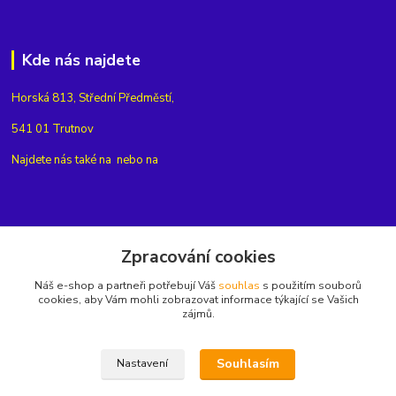
Kde nás najdete
Horská 813, Střední Předměstí,
541 01 Trutnov
Najdete nás také na
nebo na
Kontakty
Zpracování cookies
Náš e-shop a partneři potřebují Váš
souhlas
s použitím souborů
+420775654704
cookies, aby Vám mohli zobrazovat informace týkající se Vašich
zájmů.
info@eshop-rubin.cz
Souhlasím
Nastavení