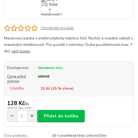
Ohodnotit produkt
Maskovací páska s elektrostaticky nabitou fólií. Rychlé a snadné zakrytí s
maximální efektivností. Pro použití v interiéru. Doba použitelnosti max. 7
dní.
celý popis
Dostupnost
Skladem 4 ks
Cena před
150 Kč
slevou
Ušetříte
22 Kč (
15
% sleva)
128 Kč
/
ks
106 Kč
bez DPH
Přidat do košíku
Číslo produktu:
20-CoverMask fólie 140cm/33m