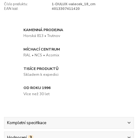
Číslo produktu:
1-DULUX-valecek_18_cm
EAN kód:
4013307411420
KAMENNÁ PRODEJNA
Horská 813 • Trutnov
MÍCHACÍ CENTRUM
RAL • NCS • Acomix
TISÍCE PRODUKTŮ
Skladem k expedici
OD ROKU 1996
Více než 30 let
Kompletní specifikace
Hodnocení
3