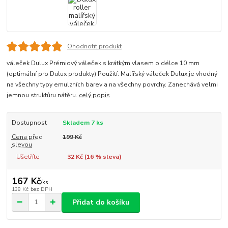
Ohodnotit produkt
váleček Dulux Prémiový váleček s krátkým vlasem o délce 10 mm
(optimální pro Dulux produkty) Použití: Malířský váleček Dulux je vhodný
na všechny typy emulzních barev a na všechny povrchy. Zanechává velmi
jemnou struktůru nátěru.
celý popis
Dostupnost
Skladem 7 ks
Cena před
199 Kč
slevou
Ušetříte
32 Kč (
16
% sleva)
167 Kč
/
ks
138 Kč
bez DPH
Přidat do košíku