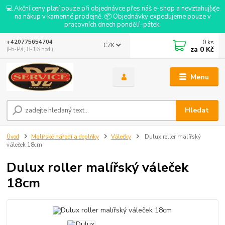
💻 Akční ceny platí pouze při objednávce přes náš e-shop a nevztahují se
na nákup v kamenné prodejně. 📦 Objednávky expedujeme pouze v
pracovních dnech pondělí–pátek.
0
ks
+420775654704
CZK
za
0 Kč
(Po-Pá, 8-16 hod.)
Menu
Hledat
Úvod
Malířské nářadí a doplňky
Válečky
Dulux roller malířský
váleček 18cm
Dulux roller malířský váleček
18cm