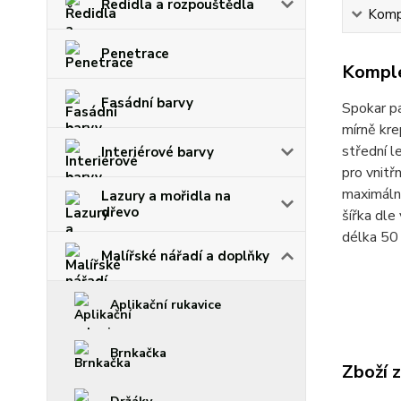
Ředidla a rozpouštědla
Kompl
Penetrace
Komple
Fasádní barvy
Spokar pa
mírně kre
střední l
Interiérové barvy
pro vnitř
maximáln
Lazury a mořidla na
dřevo
šířka dle
délka 50
Malířské nářadí a doplňky
Aplikační rukavice
Brnkačka
Zboží 