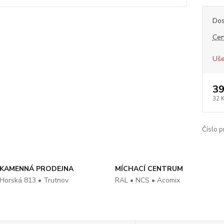
Dos
Cen
Uše
39
32 
Číslo p
KAMENNÁ PRODEJNA
MÍCHACÍ CENTRUM
Horská 813 • Trutnov
RAL • NCS • Acomix