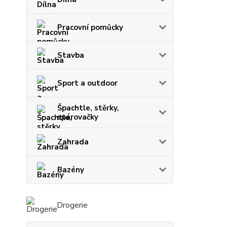
Pracovní pomůcky
Stavba
Sport a outdoor
Špachtle, stěrky,
spárovačky
Zahrada
Bazény
Drogerie