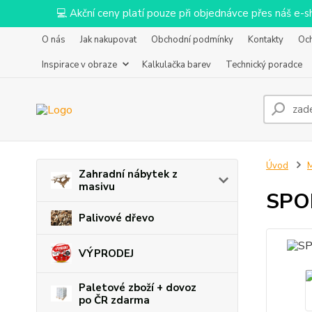
💻 Akční ceny platí pouze při objednávce přes náš e
O nás
Jak nakupovat
Obchodní podmínky
Kontakty
Oc
Inspirace v obraze
Kalkulačka barev
Technický poradce
Úvod
M
Zahradní nábytek z
masivu
SPOK
Palivové dřevo
VÝPRODEJ
Paletové zboží + dovoz
po ČR zdarma