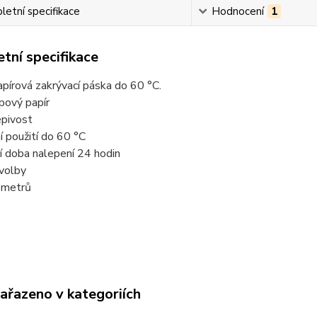
etní specifikace
Hodnocení
1
tní specifikace
pírová zakrývací páska do 60 °C.
pový papír
epivost
ní použití do 60 °C
í doba nalepení 24 hodin
 volby
 metrů
zařazeno v kategoriích