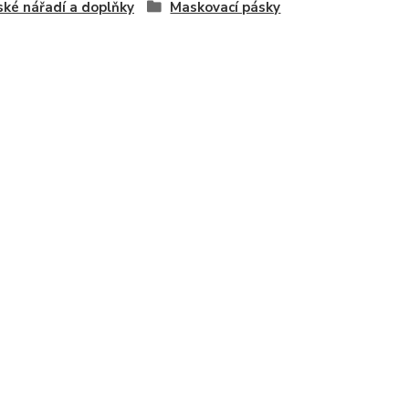
ské nářadí a doplňky
Maskovací pásky