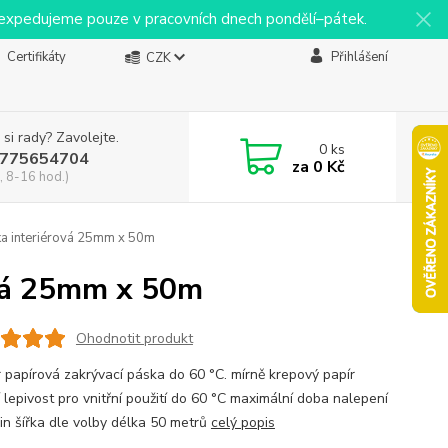
y expedujeme pouze v pracovních dnech pondělí–pátek.
Certifikáty
Přihlášení
CZK
 si rady? Zavolejte.
0
ks
775654704
za
0 Kč
, 8-16 hod.)
 interiérová 25mm x 50m
vá 25mm x 50m
Ohodnotit produkt
 papírová zakrývací páska do 60 °C. mírně krepový papír
 lepivost pro vnitřní použití do 60 °C maximální doba nalepení
in šířka dle volby délka 50 metrů
celý popis