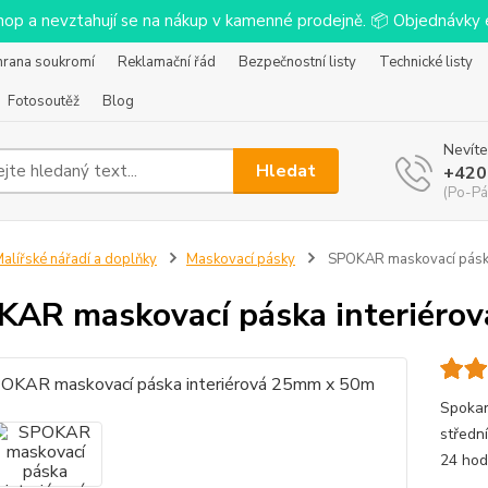
-shop a nevztahují se na nákup v kamenné prodejně. 📦 Objednávk
hrana soukromí
Reklamační řád
Bezpečnostní listy
Technické listy
Fotosoutěž
Blog
Nevíte
Hledat
+420
(Po-Pá
alířské nářadí a doplňky
Maskovací pásky
SPOKAR maskovací páska
AR maskovací páska interiéro
Spokar
střední
24 hod