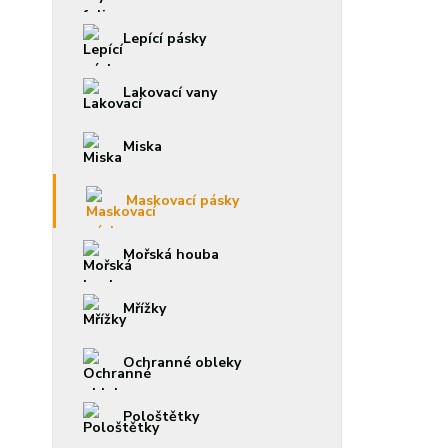
Lepící pásky
Lakovací vany
Miska
Maskovací pásky
Mořská houba
Mřížky
Ochranné obleky
Pološtětky