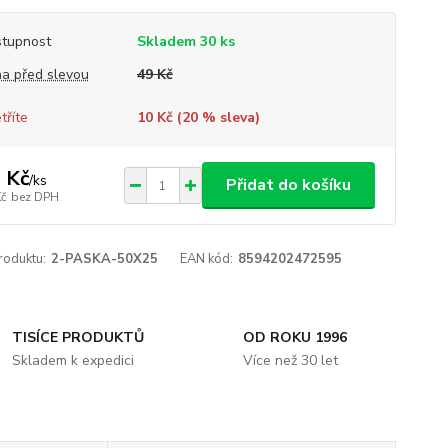
tupnost
Skladem 30 ks
a před slevou
49 Kč
tříte
10 Kč (
20
% sleva)
 Kč
/
ks
Přidat do košíku
Kč
bez DPH
roduktu:
2-PASKA-50X25
EAN kód:
8594202472595
TISÍCE PRODUKTŮ
OD ROKU 1996
Skladem k expedici
Více než 30 let