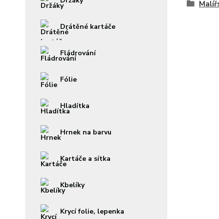
Držáky
Malíř
Drátěné kartáče
Fládrování
Fólie
Hladítka
Hrnek na barvu
Kartáče a sítka
Kbelíky
Krycí folie, lepenka