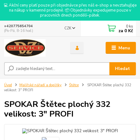
💻 Akční ceny platí pouze při objednávce přes náš e-shop a nevztahují se
na nákup v kamenné prodejně. 📦 Objednávky expedujeme pouze v
pracovních dnech pondělí–pátek.
0
ks
+420775654704
CZK
za
0 Kč
(Po-Pá, 8-16 hod.)
Menu
Hledat
Úvod
Malířské nářadí a doplňky
Štětce
SPOKAR Štětec plochý 332
velikost: 3" PROFI
SPOKAR Štětec plochý 332
velikost: 3" PROFI