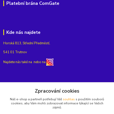
Platební brána ComGate
Kde nás najdete
Horská 813, Střední Předměstí,
541 01 Trutnov
Najdete nás také na
nebo na
Kontakty
Zpracování cookies
Náš e-shop a partneři potřebují Váš
souhlas
s použitím souborů
+420775654704
cookies, aby Vám mohli zobrazovat informace týkající se Vašich
zájmů.
info@eshop-rubin.cz