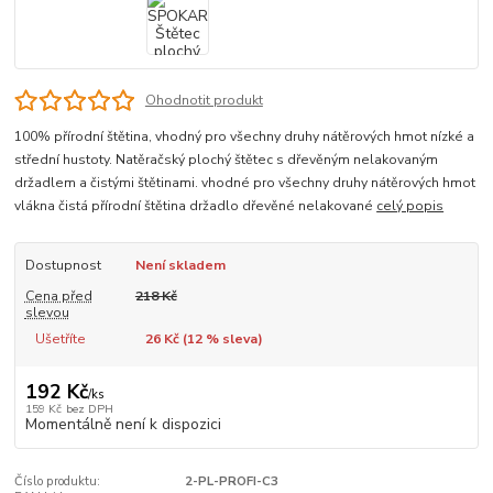
Ohodnotit produkt
100% přírodní štětina, vhodný pro všechny druhy nátěrových hmot nízké a
střední hustoty. Natěračský plochý štětec s dřevěným nelakovaným
držadlem a čistými štětinami. vhodné pro všechny druhy nátěrových hmot
vlákna čistá přírodní štětina držadlo dřevěné nelakované
celý popis
Dostupnost
Není skladem
Cena před
218 Kč
slevou
Ušetříte
26 Kč (
12
% sleva)
192 Kč
/
ks
159 Kč
bez DPH
Momentálně není k dispozici
Číslo produktu:
2-PL-PROFI-C3