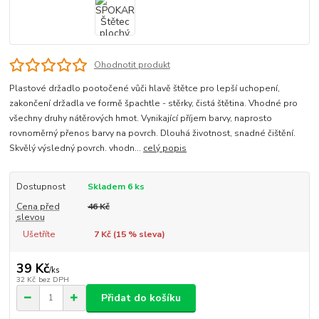
Ohodnotit produkt
Plastové držadlo pootočené vůči hlavě štětce pro lepší uchopení,
zakončení držadla ve formě špachtle - stěrky, čistá štětina. Vhodné pro
všechny druhy nátěrových hmot. Vynikající příjem barvy, naprosto
rovnoměrný přenos barvy na povrch. Dlouhá životnost, snadné čištění.
Skvělý výsledný povrch. vhodn...
celý popis
Dostupnost
Skladem 6 ks
Cena před
46 Kč
slevou
Ušetříte
7 Kč (
15
% sleva)
39 Kč
/
ks
32 Kč
bez DPH
Přidat do košíku