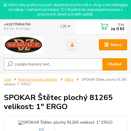
💻 Akční ceny platí pouze při objednávce přes náš e-shop a nevztahují se
na nákup v kamenné prodejně. 📦 Objednávky expedujeme pouze v
pracovních dnech pondělí–pátek.
0
ks
+420775654704
CZK
za
0 Kč
(Po-Pá, 8-16 hod.)
Menu
Hledat
Úvod
Malířské nářadí a doplňky
Štětce
SPOKAR Štětec plochý 81265
velikost: 1" ERGO
SPOKAR Štětec plochý 81265
velikost: 1" ERGO