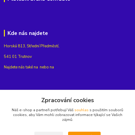
Kde nás najdete
Horská 813, Střední Předměstí,
541 01 Trutnov
Najdete nás také na
nebo na
Kontakty
Zpracování cookies
Náš e-shop a partneři potřebují Váš
souhlas
s použitím souborů
+420775654704
cookies, aby Vám mohli zobrazovat informace týkající se Vašich
zájmů.
info@eshop-rubin.cz