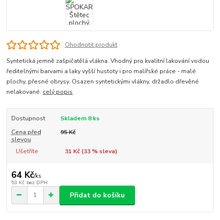
Ohodnotit produkt
Syntetická jemně zašpičatělá vlákna. Vhodný pro kvalitní lakování vodou
ředitelnými barvami a laky vyšší hustoty i pro malířské práce - malé
plochy, přesné obrysy. Osazen syntetickými vlákny, držadlo dřevěné
nelakované.
celý popis
Dostupnost
Skladem 8 ks
Cena před
95 Kč
slevou
Ušetříte
31 Kč (
33
% sleva)
64 Kč
/
ks
53 Kč
bez DPH
Přidat do košíku