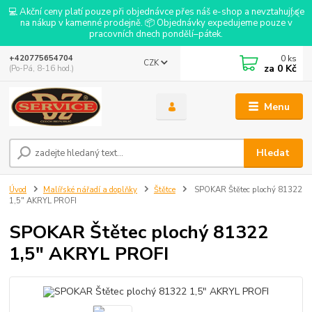
💻 Akční ceny platí pouze při objednávce přes náš e-shop a nevztahují se
na nákup v kamenné prodejně. 📦 Objednávky expedujeme pouze v
pracovních dnech pondělí–pátek.
0
ks
+420775654704
CZK
za
0 Kč
(Po-Pá, 8-16 hod.)
Menu
Hledat
Úvod
Malířské nářadí a doplňky
Štětce
SPOKAR Štětec plochý 81322
1,5" AKRYL PROFI
SPOKAR Štětec plochý 81322
1,5" AKRYL PROFI