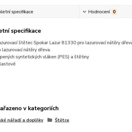
etní specifikace
Hodnocení
0
tní specifikace
lazurovací štětec Spokar Lazur 81330 pro lazurovací nátěry dřeva
o lazurovací nátěry dřeva.
pených syntetických vláken (PES) a štětiny
plastové
zařazeno v kategoriích
ské nářadí a doplňky
Štětce