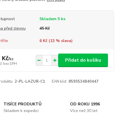
tupnost
Skladem 5 ks
a před slevou
45 Kč
tříte
6 Kč (
13
% sleva)
 Kč
/
ks
Přidat do košíku
Kč
bez DPH
roduktu:
2-PL-LAZUR-C1
EAN kód:
8593534840447
TISÍCE PRODUKTŮ
OD ROKU 1996
Skladem k expedici
Více než 30 let