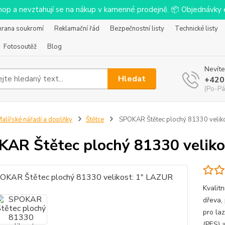
-shop a nevztahují se na nákup v kamenné prodejně. 📦 Objednávk
hrana soukromí
Reklamační řád
Bezpečnostní listy
Technické listy
Fotosoutěž
Blog
Nevíte
Hledat
+420
(Po-Pá
alířské nářadí a doplňky
Štětce
SPOKAR Štětec plochý 81330 velik
AR Štětec plochý 81330 veliko
Kvalit
dřeva, 
pro la
(PES) 