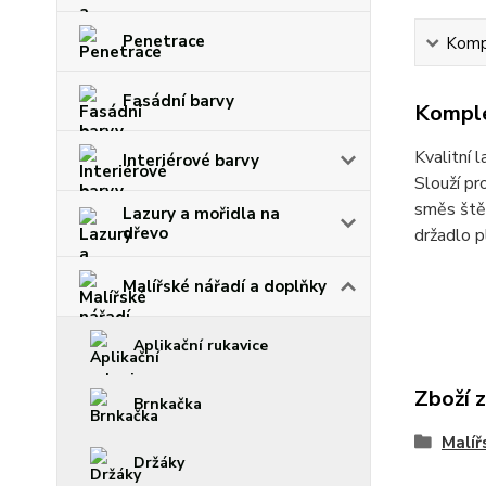
Penetrace
Kompl
Fasádní barvy
Komple
Kvalitní 
Interiérové barvy
Slouží pr
směs ště
Lazury a mořidla na
dřevo
držadlo 
Malířské nářadí a doplňky
Aplikační rukavice
Zboží 
Brnkačka
Malíř
Držáky