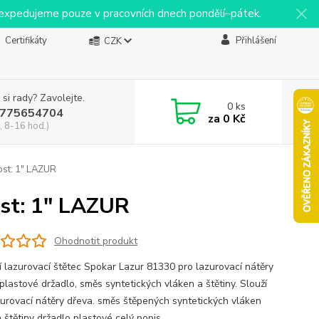
y expedujeme pouze v pracovních dnech pondělí–pátek.
Certifikáty
Přihlášení
CZK
 si rady? Zavolejte.
0
ks
775654704
za
0 Kč
, 8-16 hod.)
ost: 1" LAZUR
st: 1" LAZUR
Ohodnotit produkt
ní lazurovací štětec Spokar Lazur 81330 pro lazurovací nátěry
plastové držadlo, směs syntetických vláken a štětiny. Slouží
zurovací nátěry dřeva. směs štěpených syntetických vláken
a štětiny držadlo plastové
celý popis