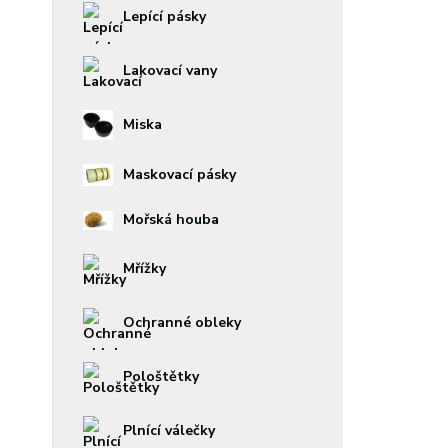
Lepící pásky
Lakovací vany
Miska
Maskovací pásky
Mořská houba
Mřížky
Ochranné obleky
Pološtětky
Plnící válečky