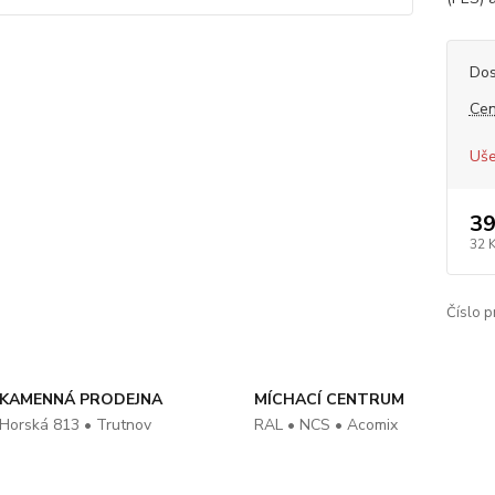
Dos
Cen
Uše
39
32 
Číslo p
KAMENNÁ PRODEJNA
MÍCHACÍ CENTRUM
Horská 813 • Trutnov
RAL • NCS • Acomix