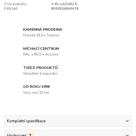
Číslo produktu:
2-PL-LAZUR2.5
EAN kód:
8593534840478
KAMENNÁ PRODEJNA
Horská 813 • Trutnov
MÍCHACÍ CENTRUM
RAL • NCS • Acomix
TISÍCE PRODUKTŮ
Skladem k expedici
OD ROKU 1996
Více než 30 let
Kompletní specifikace
Hodnocení
1