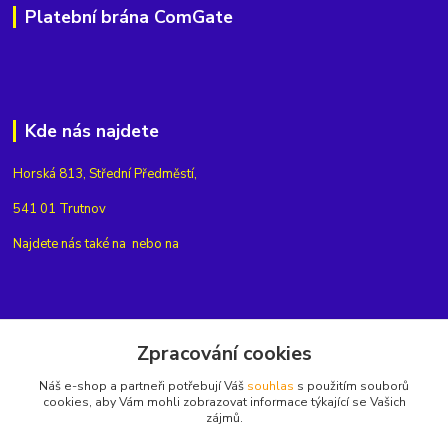
Platební brána ComGate
Kde nás najdete
Horská 813, Střední Předměstí,
541 01 Trutnov
Najdete nás také na
nebo na
Kontakty
Zpracování cookies
Náš e-shop a partneři potřebují Váš
souhlas
s použitím souborů
+420775654704
cookies, aby Vám mohli zobrazovat informace týkající se Vašich
zájmů.
info@eshop-rubin.cz