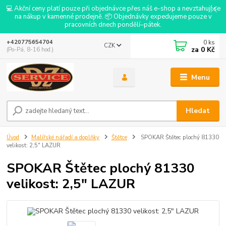
💻 Akční ceny platí pouze při objednávce přes náš e-shop a nevztahují se
na nákup v kamenné prodejně. 📦 Objednávky expedujeme pouze v
pracovních dnech pondělí–pátek.
0
ks
+420775654704
CZK
za
0 Kč
(Po-Pá, 8-16 hod.)
Menu
Hledat
Úvod
Malířské nářadí a doplňky
Štětce
SPOKAR Štětec plochý 81330
velikost: 2,5" LAZUR
SPOKAR Štětec plochý 81330
velikost: 2,5" LAZUR