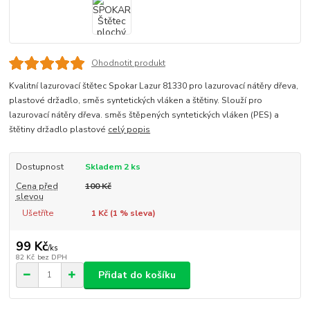
Ohodnotit produkt
Kvalitní lazurovací štětec Spokar Lazur 81330 pro lazurovací nátěry dřeva,
plastové držadlo, směs syntetických vláken a štětiny. Slouží pro
lazurovací nátěry dřeva. směs štěpených syntetických vláken (PES) a
štětiny držadlo plastové
celý popis
Dostupnost
Skladem 2 ks
Cena před
100 Kč
slevou
Ušetříte
1 Kč (
1
% sleva)
99 Kč
/
ks
82 Kč
bez DPH
Přidat do košíku