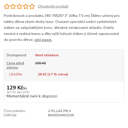
Ohodnotit produkt
Podrobnosti o produktu 240-705267 3" (šířka 7,5 cm) Štětec určený pro
nátěry dřeva všemi druhy lazur. Osazení speciální směsí syntetických
vláken se zašpičatělými konci, dřevěné nelakované držadlo. Dobře
nasává a vydává barvu a díky vyšší tuhosti vláken ji účinně zapracovává
do povrchu dřeva.
celý popis
Dostupnost
Není skladem
Cena před
155 Kč
slevou
Ušetříte
26 Kč (
17
% sleva)
129 Kč
/
ks
107 Kč
bez DPH
Momentálně není k dispozici
Číslo produktu:
2-PL.LAZ.PR.3
EAN kód:
8593534902329