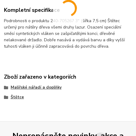
Kompletní specifikace
Podrobnosti o produktu 240-705267 3" (šířka 7,5 cm) Štětec
určený pro nátěry dřeva všemi druhy lazur. Osazení speciální
směsí syntetických vláken se zašpičatělými konci, dřevěné
nelakované držadlo. Dobře nasává a vydává barvu a díky vyšší
tuhosti vláken ji účinně zapracovává do povrchu dřeva.
Zboží zařazeno v kategoriích
Malířské nářadí a doplňky
Štětce
Nepropásněte novinky, akce a