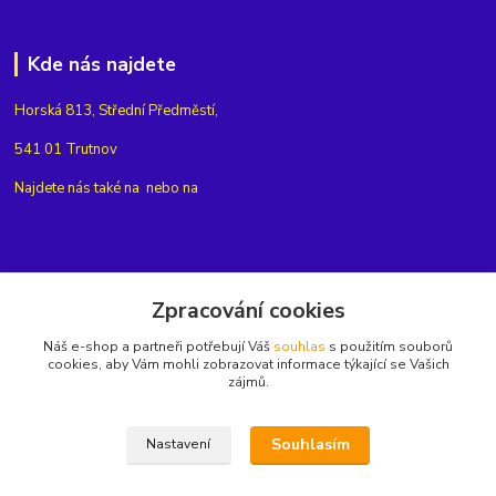
Kde nás najdete
Horská 813, Střední Předměstí,
541 01 Trutnov
Najdete nás také na
nebo na
Kontakty
Zpracování cookies
Náš e-shop a partneři potřebují Váš
souhlas
s použitím souborů
+420775654704
cookies, aby Vám mohli zobrazovat informace týkající se Vašich
zájmů.
info@eshop-rubin.cz
Souhlasím
Nastavení