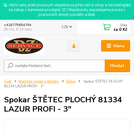
💻 Akční ceny platí pouze při objednávce přes náš e-shop a nevztahují se
na nákup v kamenné prodejně. 📦 Objednávky expedujeme pouze v
pracovních dnech pondělí–pátek.
0
ks
+420775654704
CZK
za
0 Kč
(Po-Pá, 8-16 hod.)
Menu
Hledat
Úvod
Malířské nářadí a doplňky
Štětce
Spokar ŠTĚTEC PLOCHÝ
81334 LAZUR PROFI - 3"
Spokar ŠTĚTEC PLOCHÝ 81334
LAZUR PROFI - 3"