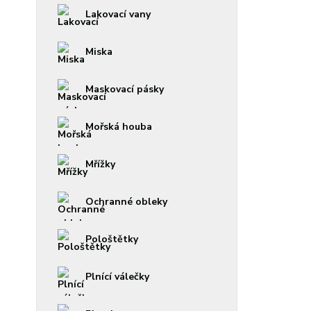
Lakovací vany
Miska
Maskovací pásky
Mořská houba
Mřížky
Ochranné obleky
Pološtětky
Plnící válečky