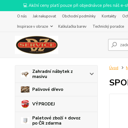
💻 Akční ceny platí pouze při objednávce přes náš e
O nás
Jak nakupovat
Obchodní podmínky
Kontakty
Oc
Inspirace v obraze
Kalkulačka barev
Technický poradce
Úvod
M
Zahradní nábytek z
masivu
SPOK
Palivové dřevo
VÝPRODEJ
Paletové zboží + dovoz
po ČR zdarma