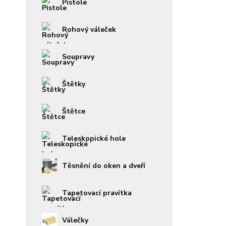
Pistole
Rohový váleček
Soupravy
Štětky
Štětce
Teleskopické hole
Těsnění do oken a dveří
Tapetovací pravítka
Válečky