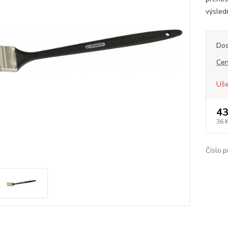
výsled
Dos
Cen
Uše
43
36 
Číslo p