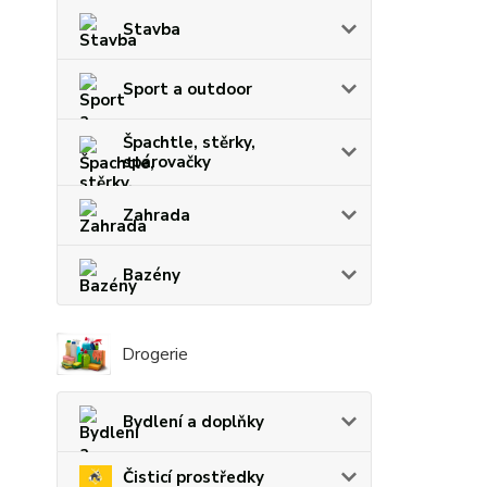
Stavba
Sport a outdoor
Špachtle, stěrky,
spárovačky
Zahrada
Bazény
Drogerie
Bydlení a doplňky
Čisticí prostředky