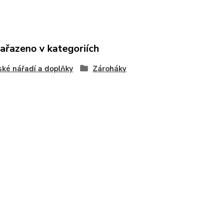
zařazeno v kategoriích
ské nářadí a doplňky
Zároháky