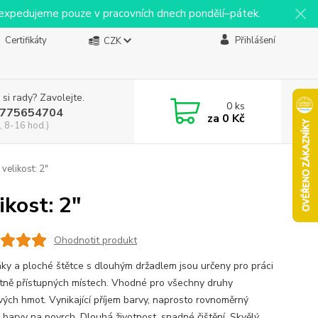
y expedujeme pouze v pracovních dnech pondělí–pátek.
Certifikáty
Přihlášení
CZK
 si rady? Zavolejte.
0
ks
775654704
za
0 Kč
, 8-16 hod.)
velikost: 2"
kost: 2"
Ohodnotit produkt
ky a ploché štětce s dlouhým držadlem jsou určeny pro práci
tně přístupných místech. Vhodné pro všechny druhy
vých hmot. Vynikající příjem barvy, naprosto rovnoměrný
 barvy na povrch. Dlouhá životnost, snadné čištění. Skvělý