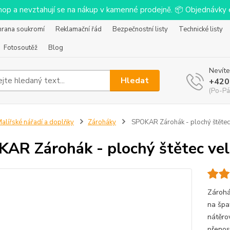
-shop a nevztahují se na nákup v kamenné prodejně. 📦 Objednávk
hrana soukromí
Reklamační řád
Bezpečnostní listy
Technické listy
Fotosoutěž
Blog
Nevíte
Hledat
+420
(Po-Pá
alířské nářadí a doplňky
Zároháky
SPOKAR Zárohák - plochý štětec 
AR Zárohák - plochý štětec veli
Zárohá
na špa
nátěro
přenos