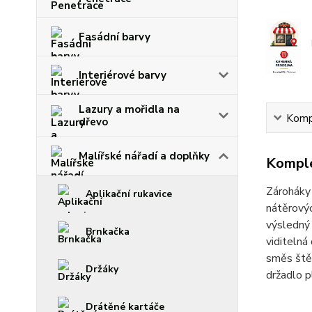
Fasádní barvy
Interiérové barvy
Lazury a mořidla na
Kompl
dřevo
Malířské nářadí a doplňky
Komple
Zároháky 
Aplikační rukavice
nátěrovýc
výsledný 
Brnkačka
viditeln
směs štět
Držáky
držadlo 
Drátěné kartáče