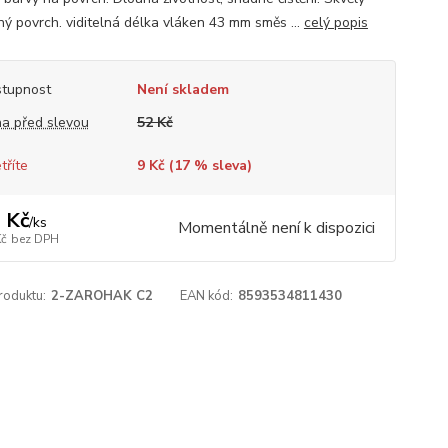
ný povrch. viditelná délka vláken 43 mm směs ...
celý popis
tupnost
Není skladem
a před slevou
52 Kč
tříte
9 Kč (
17
% sleva)
 Kč
/
ks
Momentálně není k dispozici
Kč
bez DPH
roduktu:
2-ZAROHAK C2
EAN kód:
8593534811430