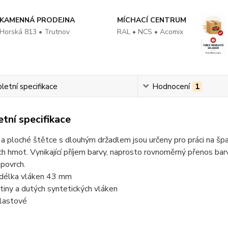
KAMENNÁ PRODEJNA
MÍCHACÍ CENTRUM
Horská 813 • Trutnov
RAL • NCS • Acomix
etní specifikace
Hodnocení
1
tní specifikace
a ploché štětce s dlouhým držadlem jsou určeny pro práci na šp
h hmot. Vynikající příjem barvy, naprosto rovnoměrný přenos barv
povrch.
á délka vláken 43 mm
iny a dutých syntetických vláken
plastové