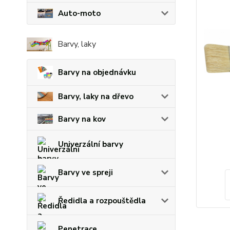
Auto-moto
Barvy, laky
Barvy na objednávku
Barvy, laky na dřevo
Barvy na kov
Univerzální barvy
Barvy ve spreji
Ředidla a rozpouštědla
Penetrace