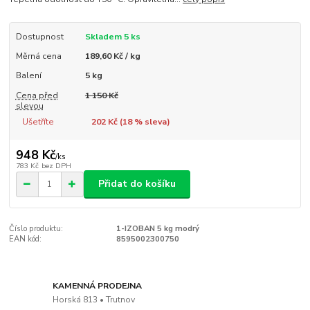
Dostupnost
Skladem 5 ks
Měrná cena
189,60 Kč / kg
Balení
5 kg
Cena před
1 150 Kč
slevou
Ušetříte
202 Kč (
18
% sleva)
948 Kč
/
ks
783 Kč
bez DPH
Přidat do košíku
Číslo produktu:
1-IZOBAN 5 kg modrý
EAN kód:
8595002300750
KAMENNÁ PRODEJNA
Horská 813 • Trutnov