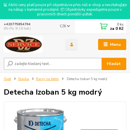
💻 Akční ceny platí pouze při objednávce přes náš e-shop a nevztahují se
na nákup v kamenné prodejně. 📦 Objednávky expedujeme pouze v
pracovních dnech pondělí–pátek.
0
ks
+420775654704
CZK
za
0 Kč
(Po-Pá, 8-16 hod.)
Menu
Hledat
Úvod
Stavba
Barvy na beton
Detecha Izoban 5 kg modrý
Detecha Izoban 5 kg modrý