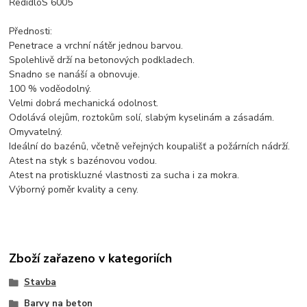
ŘedidloS 6005
Přednosti:
Penetrace a vrchní nátěr jednou barvou.
Spolehlivě drží na betonových podkladech.
Snadno se nanáší a obnovuje.
100 % voděodolný.
Velmi dobrá mechanická odolnost.
Odolává olejům, roztokům solí, slabým kyselinám a zásadám.
Omyvatelný.
Ideální do bazénů, včetně veřejných koupališť a požárních nádrží.
Atest na styk s bazénovou vodou.
Atest na protiskluzné vlastnosti za sucha i za mokra.
Výborný poměr kvality a ceny.
Zboží zařazeno v kategoriích
Stavba
Barvy na beton