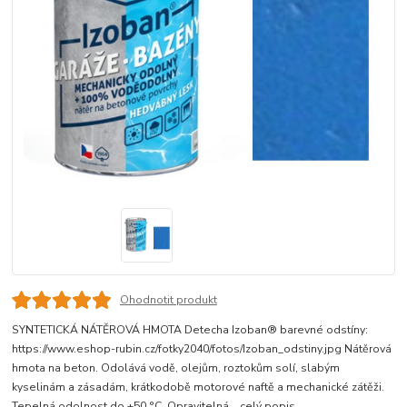
Ohodnotit produkt
SYNTETICKÁ NÁTĚROVÁ HMOTA Detecha Izoban® barevné odstíny:
https://www.eshop-rubin.cz/fotky2040/fotos/Izoban_odstiny.jpg Nátěrová
hmota na beton. Odolává vodě, olejům, roztokům solí, slabým
kyselinám a zásadám, krátkodobě motorové naftě a mechanické zátěži.
Tepelná odolnost do +50 °C. Opravitelná...
celý popis