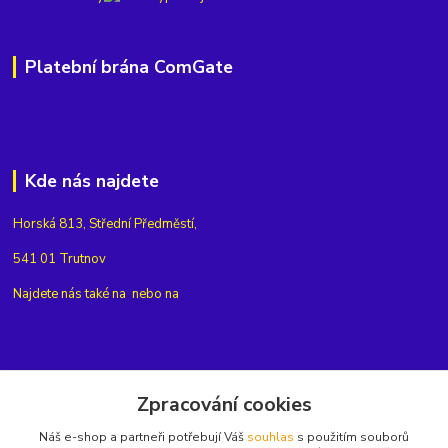
Platební brána ComGate
Kde nás najdete
Horská 813, Střední Předměstí,
541 01 Trutnov
Najdete nás také na
nebo na
Kontakty
Zpracování cookies
Náš e-shop a partneři potřebují Váš
souhlas
s použitím souborů
+420775654704