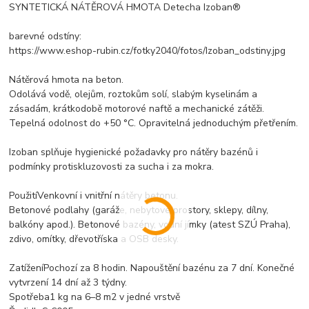
SYNTETICKÁ NÁTĚROVÁ HMOTA Detecha Izoban®
barevné odstíny:
https://www.eshop-rubin.cz/fotky2040/fotos/Izoban_odstiny.jpg
Nátěrová hmota na beton.
Odolává vodě, olejům, roztokům solí, slabým kyselinám a
zásadám, krátkodobě motorové naftě a mechanické zátěži.
Tepelná odolnost do +50 °C. Opravitelná jednoduchým přetřením.
Izoban splňuje hygienické požadavky pro nátěry bazénů i
podmínky protiskluzovosti za sucha i za mokra.
PoužitíVenkovní i vnitřní nátěry betonu.
Betonové podlahy (garáže, nebytové prostory, sklepy, dílny,
balkóny apod.). Betonové bazény, vodní jímky (atest SZÚ Praha),
zdivo, omítky, dřevotříska a OSB desky.
ZatíženíPochozí za 8 hodin. Napouštění bazénu za 7 dní. Konečné
vytvrzení 14 dní až 3 týdny.
Spotřeba1 kg na 6–8 m2 v jedné vrstvě