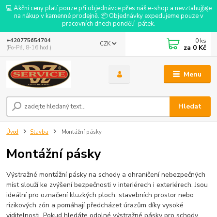
💻 Akční ceny platí pouze při objednávce přes náš e-shop a nevztahují se
na nákup v kamenné prodejně. 📦 Objednávky expedujeme pouze v
pracovních dnech pondělí–pátek.
0
ks
+420775654704
CZK
za
0 Kč
(Po-Pá, 8-16 hod.)
Menu
Hledat
Úvod
Stavba
Montážní pásky
Montážní pásky
Výstražné montážní pásky na schody a ohraničení nebezpečných
míst slouží ke zvýšení bezpečnosti v interiérech i exteriérech. Jsou
ideální pro označení kluzkých ploch, stavebních prostor nebo
rizikových zón a pomáhají předcházet úrazům díky vysoké
viditelnosti. Pokud hledáte odolné výstražné pásky pro schody,