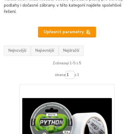
podlahy i dočasné zábrany, v této kategorii najdete spolehlivé
řešení.
Upřesnit parametry
Nejnovější
Nejlevnější
Nejdražší
Zobrazuji 1-5 z 5
strana
z 1