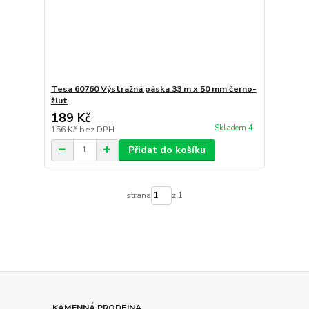
Tesa 60760 Výstražná páska 33 m x 50 mm černo-
žlut
189 Kč
Skladem 4
156 Kč
bez DPH
Přidat do košíku
strana
z 1
KAMENNÁ PRODEJNA