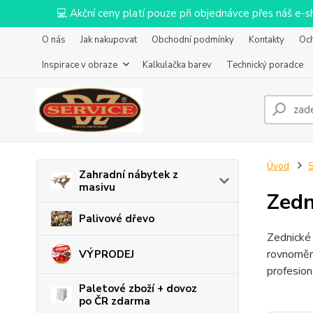
💻 Akční ceny platí pouze při objednávce přes náš e
O nás
Jak nakupovat
Obchodní podmínky
Kontakty
Oc
Inspirace v obraze
Kalkulačka barev
Technický poradce
Úvod
S
Zahradní nábytek z
masivu
Zedn
Palivové dřevo
Zednické 
rovnoměrn
VÝPRODEJ
profesion
Paletové zboží + dovoz
po ČR zdarma