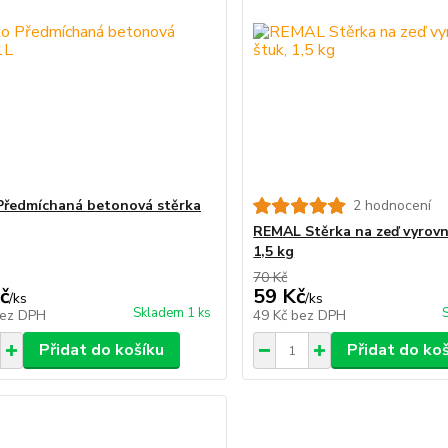
Předmíchaná betonová stěrka
2 hodnocení
REMAL Stěrka na zeď vyrovn
1,5 kg
70 Kč
č
59 Kč
/
ks
/
ks
Skladem 1 ks
ez DPH
49 Kč
bez DPH
Přidat do košíku
Přidat do ko