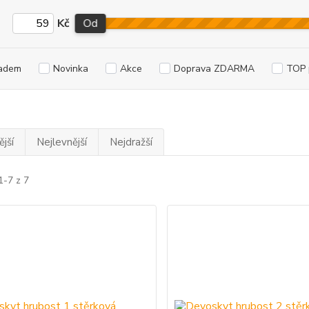
Kč
Od
adem
Novinka
Akce
Doprava ZDARMA
TOP 
jší
Nejlevnější
Nejdražší
1-7 z 7