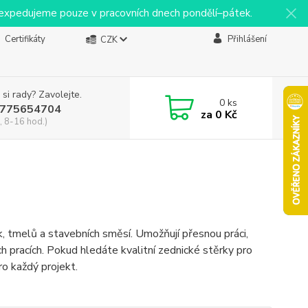
y expedujeme pouze v pracovních dnech pondělí–pátek.
Certifikáty
Přihlášení
CZK
 si rady? Zavolejte.
0
ks
775654704
za
0 Kč
, 8-16 hod.)
, tmelů a stavebních směsí. Umožňují přesnou práci,
h pracích. Pokud hledáte kvalitní zednické stěrky pro
ro každý projekt.