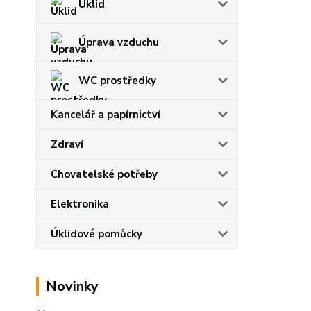
Úklid
Úprava vzduchu
WC prostředky
Kancelář a papírnictví
Zdraví
Chovatelské potřeby
Elektronika
Úklidové pomůcky
Novinky