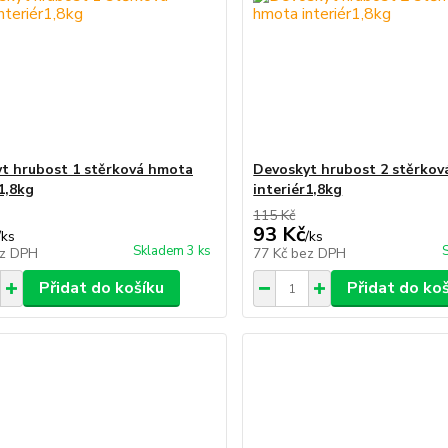
t hrubost 1 stěrková hmota
Devoskyt hrubost 2 stěrko
1,8kg
interiér1,8kg
115 Kč
93 Kč
/
ks
/
ks
Skladem 3 ks
z DPH
77 Kč
bez DPH
Přidat do košíku
Přidat do ko