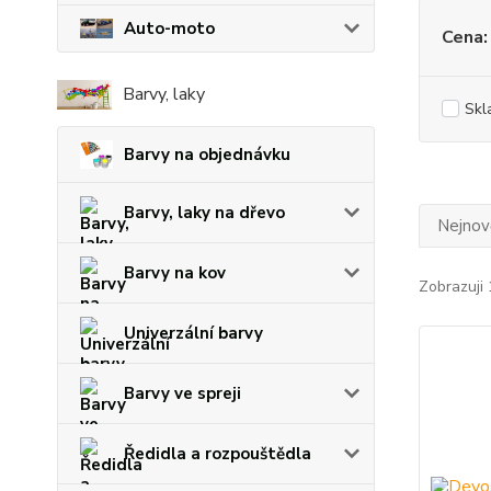
Auto-moto
Cena:
Barvy, laky
Skl
Barvy na objednávku
Barvy, laky na dřevo
Nejnově
Barvy na kov
Zobrazuji 
Univerzální barvy
Barvy ve spreji
Ředidla a rozpouštědla