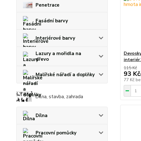
Penetrace
Fasádní barvy
Interiérové barvy
Lazury a mořidla na
Devosky
dřevo
interiér
115 Kč
93 Kč
Malířské nářadí a doplňky
77 Kč
be
Dílna, stavba, zahrada
Dílna
Pracovní pomůcky