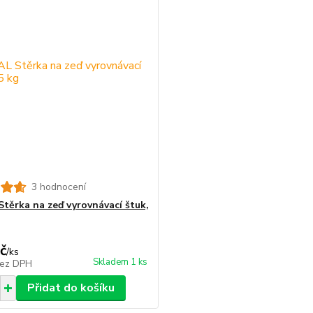
3 hodnocení
těrka na zeď vyrovnávací štuk,
č
/
ks
Skladem 1 ks
ez DPH
Přidat do košíku