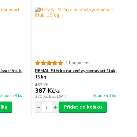
1 hodnocení
ávací štuk,
REMAL Stěrka na zeď vyrovnávací štuk,
15 kg
462 Kč
387 Kč
/
ks
Skladem 9 ks
Skladem 3 ks
320 Kč
bez DPH
šíku
Přidat do košíku