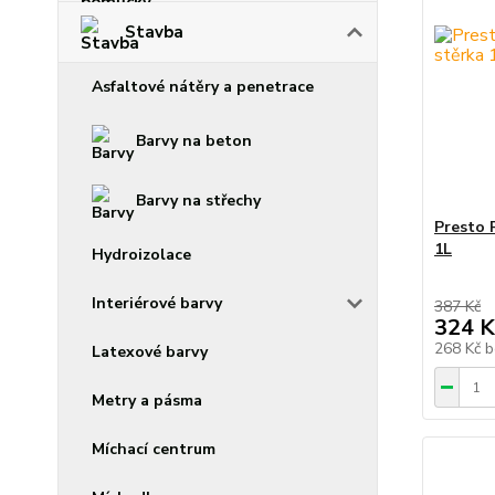
Stavba
Asfaltové nátěry a penetrace
Barvy na beton
Barvy na střechy
Presto 
1L
Hydroizolace
Interiérové barvy
387 Kč
324 K
268 Kč
b
Latexové barvy
Metry a pásma
Míchací centrum