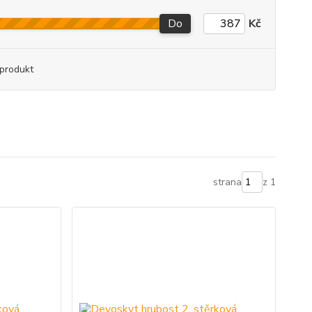
Do
Kč
produkt
strana
z 1