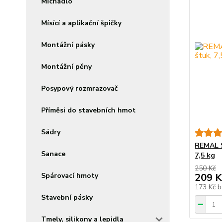
Míchadlo
Mísící a aplikační špičky
Montážní pásky
Montážní pěny
Posypový rozmrazovač
Příměsi do stavebních hmot
Sádry
REMAL S
Sanace
7,5 kg
250 Kč
209 K
Spárovací hmoty
173 Kč
b
Stavební pásky
Tmely, silikony a lepidla