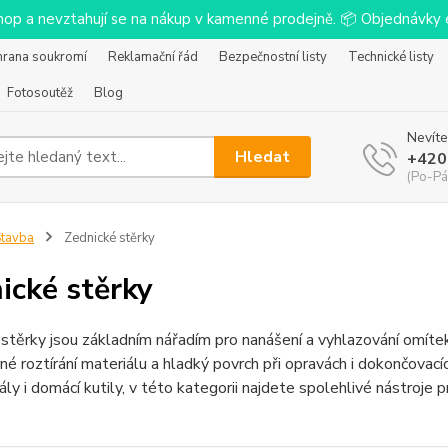
-shop a nevztahují se na nákup v kamenné prodejně. 📦 Objednávk
hrana soukromí
Reklamační řád
Bezpečnostní listy
Technické listy
Fotosoutěž
Blog
Nevíte
Hledat
+420
(Po-Pá
tavba
Zednické stěrky
ické stěrky
stěrky jsou základním nářadím pro nanášení a vyhlazování omítek
é roztírání materiálu a hladký povrch při opravách i dokončovacíc
ály i domácí kutily, v této kategorii najdete spolehlivé nástroje p