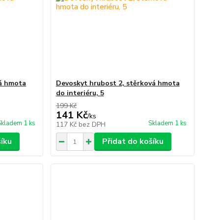
vá hmota
Devoskyt hrubost 2, stěrková hmota
do interiéru, 5
199 Kč
141 Kč
/
ks
Skladem 1 ks
Skladem 1 ks
117 Kč
bez DPH
šíku
Přidat do košíku