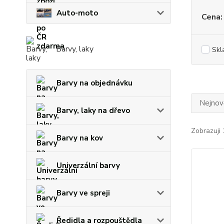
Auto-moto
Cena:
Barvy, laky
Skl
Barvy na objednávku
Nejnově
Barvy, laky na dřevo
Zobrazuji 
Barvy na kov
Univerzální barvy
Barvy ve spreji
Ředidla a rozpouštědla