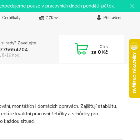
y expedujeme pouze v pracovních dnech pondělí–pátek.
Certifikáty
Přihlášení
CZK
 si rady? Zavolejte.
0
ks
775654704
za
0 Kč
, 8-16 hod.)
ní, montážích i domácích opravách. Zajišťují stabilitu,
dáte kvalitní pracovní žebříky a schůdky pro
o každou situaci.