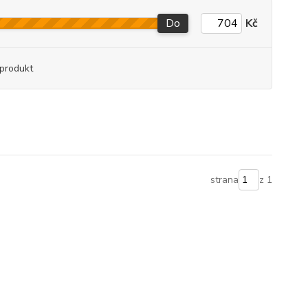
Do
Kč
produkt
strana
z 1