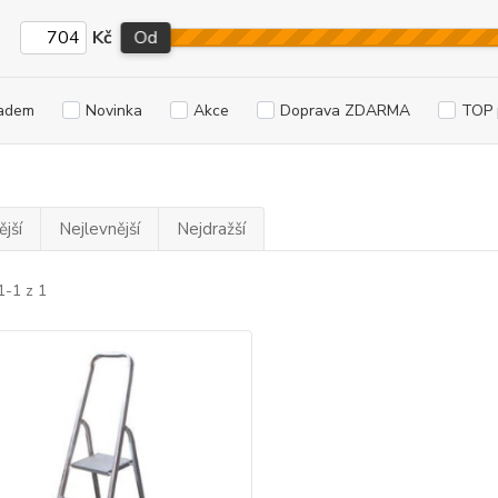
Kč
Od
adem
Novinka
Akce
Doprava ZDARMA
TOP 
jší
Nejlevnější
Nejdražší
1-1 z 1