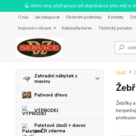
💻 Akční ceny platí pouze při objednávce přes náš e
O nás
Jak nakupovat
Obchodní podmínky
Kontakty
Oc
Inspirace v obraze
Kalkulačka barev
Technický poradce
Úvod
S
Zahradní nábytek z
masivu
Žebř
Palivové dřevo
Žebříky a
bezpečný 
VÝPRODEJ
profesion
Paletové zboží + dovoz
po ČR zdarma