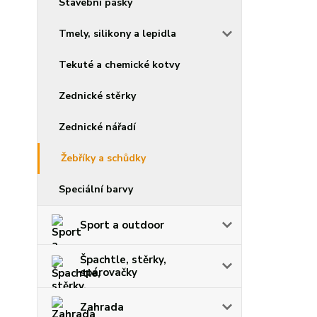
Stavební pásky
Tmely, silikony a lepidla
Tekuté a chemické kotvy
Zednické stěrky
Zednické nářadí
Žebříky a schůdky
Speciální barvy
Sport a outdoor
Špachtle, stěrky,
spárovačky
Zahrada