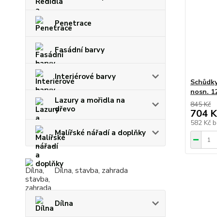
Penetrace
Fasádní barvy
Interiérové barvy
Schůdky
nosn. 1
Lazury a mořidla na
845 Kč
dřevo
704 K
582 Kč
b
Malířské nářadí a doplňky
Dílna, stavba, zahrada
Dílna