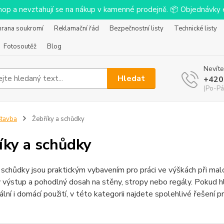
-shop a nevztahují se na nákup v kamenné prodejně. 📦 Objednávk
hrana soukromí
Reklamační řád
Bezpečnostní listy
Technické listy
Fotosoutěž
Blog
Nevíte
Hledat
+420
(Po-Pá
tavba
Žebříky a schůdky
íky a schůdky
 schůdky jsou praktickým vybavením pro práci ve výškách při malová
výstup a pohodlný dosah na stěny, stropy nebo regály. Pokud hle
ální i domácí použití, v této kategorii najdete spolehlivé řešení pr