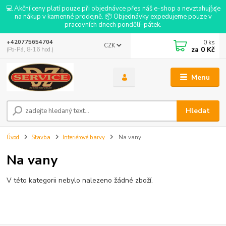
💻 Akční ceny platí pouze při objednávce přes náš e-shop a nevztahují se
na nákup v kamenné prodejně. 📦 Objednávky expedujeme pouze v
pracovních dnech pondělí–pátek.
0
ks
+420775654704
CZK
za
0 Kč
(Po-Pá, 8-16 hod.)
Menu
Hledat
Úvod
Stavba
Interiérové barvy
Na vany
Na vany
V této kategorii nebylo nalezeno žádné zboží.