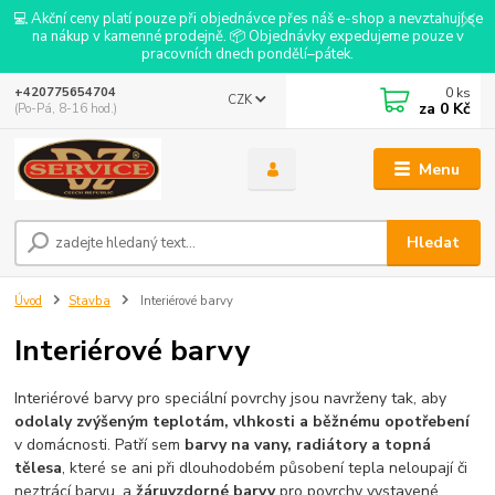
💻 Akční ceny platí pouze při objednávce přes náš e-shop a nevztahují se
na nákup v kamenné prodejně. 📦 Objednávky expedujeme pouze v
pracovních dnech pondělí–pátek.
0
ks
+420775654704
CZK
za
0 Kč
(Po-Pá, 8-16 hod.)
Menu
Hledat
Úvod
Stavba
Interiérové barvy
Interiérové barvy
Interiérové barvy pro speciální povrchy jsou navrženy tak, aby
odolaly zvýšeným teplotám, vlhkosti a běžnému opotřebení
v domácnosti. Patří sem
barvy na vany, radiátory a topná
tělesa
, které se ani při dlouhodobém působení tepla neloupají či
neztrácí barvu, a
žáruvzdorné barvy
pro povrchy vystavené