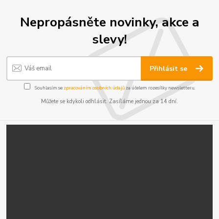
Nepropásněte novinky, akce a
slevy!
Přihlásit se
Souhlasím se
zpracováním osobních údajů
za účelem rozesílky newsletteru.
Můžete se kdykoli odhlásit. Zasíláme jednou za 14 dní.