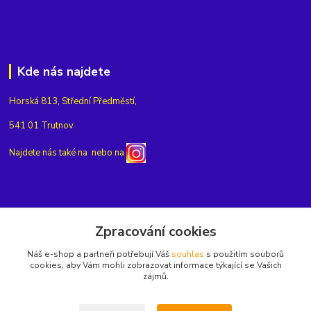
Kde nás najdete
Horská 813, Střední Předměstí,
541 01 Trutnov
Najdete nás také na
nebo na
Kontakty
Zpracování cookies
Náš e-shop a partneři potřebují Váš
souhlas
s použitím souborů
+420775654704
cookies, aby Vám mohli zobrazovat informace týkající se Vašich
zájmů.
info@eshop-rubin.cz