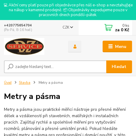
💻 Akční ceny platí pouze při objednávce přes náš e-shop a nevztahují se
na nákup v kamenné prodejně. 📦 Objednávky expedujeme pouze v
pracovních dnech pondělí–pátek.
0
ks
+420775654704
CZK
za
0 Kč
(Po-Pá, 8-16 hod.)
Menu
Hledat
Úvod
Stavba
Metry a pásma
Metry a pásma
Metry a pásma jsou praktické měřicí nástroje pro přesné měření
délek a vzdáleností při stavebních, malířských i instalačních
pracích. Zajišťují rychlé a spolehlivé měření pro vytyčování
rozměrů, plánování a přesné umístění prvků. Pokud hledáte
kvalitní metry a pásma pro profesionální i domácí použití, v této