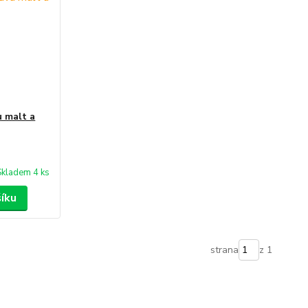
u malt a
Skladem 4 ks
šíku
strana
z 1