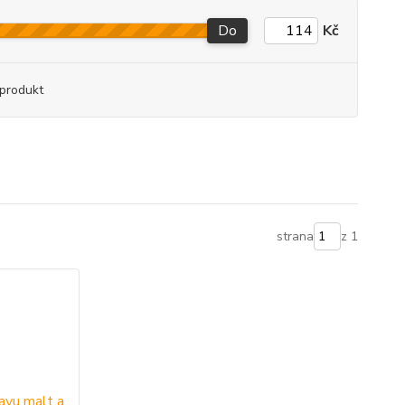
Do
Kč
produkt
strana
z 1