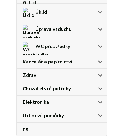
Úklid
Úprava vzduchu
WC prostředky
Kancelář a papírnictví
Zdraví
Chovatelské potřeby
Elektronika
Úklidové pomůcky
ne