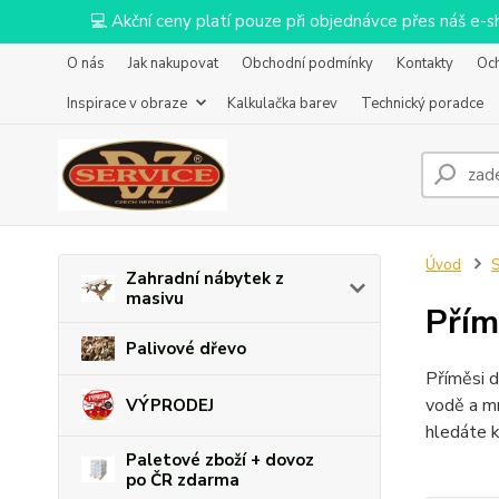
💻 Akční ceny platí pouze při objednávce přes náš e
O nás
Jak nakupovat
Obchodní podmínky
Kontakty
Oc
Inspirace v obraze
Kalkulačka barev
Technický poradce
Úvod
S
Zahradní nábytek z
masivu
Přím
Palivové dřevo
Příměsi d
vodě a mr
VÝPRODEJ
hledáte k
Paletové zboží + dovoz
po ČR zdarma