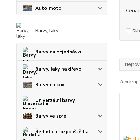
Auto-moto
Cena:
Barvy, laky
Skl
Barvy na objednávku
Nejnově
Barvy, laky na dřevo
Zobrazuji 
Barvy na kov
Univerzální barvy
Barvy ve spreji
Ředidla a rozpouštědla