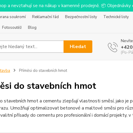
-shop a nevztahují se na nákup v kamenné prodejně. 📦 Objednávk
hrana soukromí
Reklamační řád
Bezpečnostní listy
Technické listy
Fotosoutěž
Blog
Nevíte
Hledat
+420
(Po-Pá
tavba
Příměsi do stavebních hmot
ěsi do stavebních hmot
o stavebních hmot a cementu zlepšují vlastnosti směsí, jako je 
azu. Umožňují optimalizovat betonové a maltové směsi pro různé 
valitní přísady do cementu pro profesionální i domácí projekty, v 