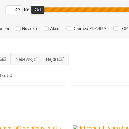
Kč
Od
adem
Novinka
Akce
Doprava ZDARMA
TOP 
jší
Nejlevnější
Nejdražší
1-2 z 2