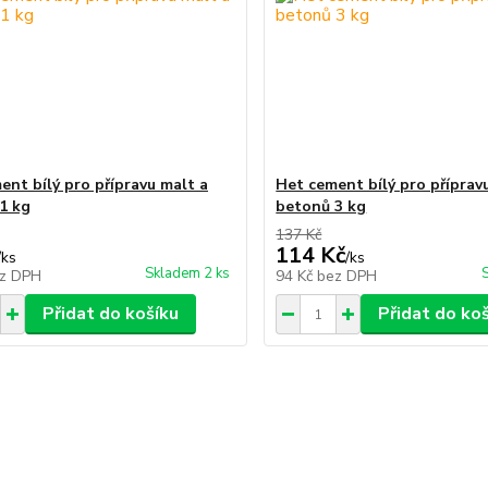
ent bílý pro přípravu malt a
Het cement bílý pro příprav
1 kg
betonů 3 kg
137 Kč
114 Kč
/
ks
/
ks
Skladem 2 ks
z DPH
94 Kč
bez DPH
Přidat do košíku
Přidat do ko