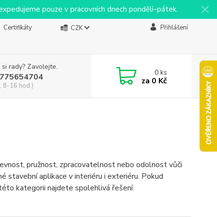
y expedujeme pouze v pracovních dnech pondělí–pátek.
Certifikáty
Přihlášení
CZK
 si rady? Zavolejte.
0
ks
775654704
za
0 Kč
, 8-16 hod.)
pevnost, pružnost, zpracovatelnost nebo odolnost vůči
stavební aplikace v interiéru i exteriéru. Pokud
této kategorii najdete spolehlivá řešení.