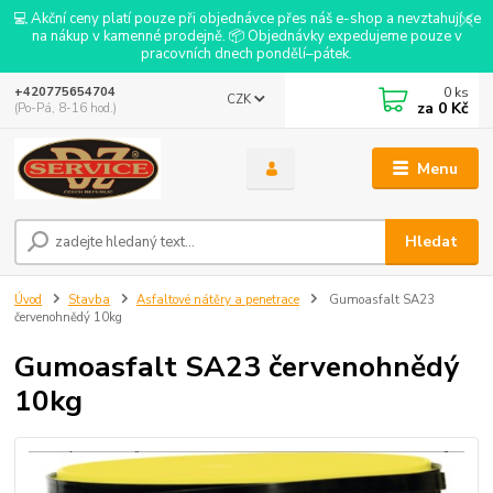
💻 Akční ceny platí pouze při objednávce přes náš e-shop a nevztahují se
na nákup v kamenné prodejně. 📦 Objednávky expedujeme pouze v
pracovních dnech pondělí–pátek.
0
ks
+420775654704
CZK
za
0 Kč
(Po-Pá, 8-16 hod.)
Menu
Hledat
Úvod
Stavba
Asfaltové nátěry a penetrace
Gumoasfalt SA23
červenohnědý 10kg
Gumoasfalt SA23 červenohnědý
10kg