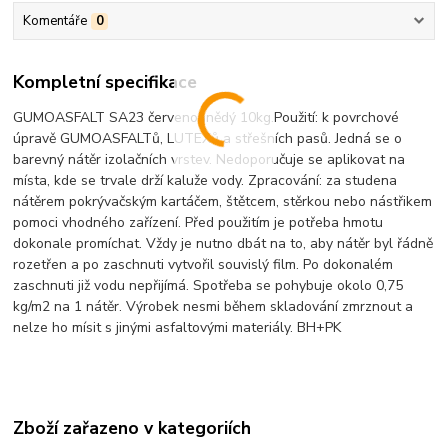
Komentáře
0
Kompletní specifikace
GUMOASFALT SA23 červenohnědý 10kg.Použití: k povrchové
úpravě GUMOASFALTů, LUTEXů a střešních pasů. Jedná se o
barevný nátěr izolačních vrstev. Nedoporučuje se aplikovat na
místa, kde se trvale drží kaluže vody. Zpracování: za studena
nátěrem pokrývačským kartáčem, štětcem, stěrkou nebo nástřikem
pomoci vhodného zařízení. Před použitím je potřeba hmotu
dokonale promíchat. Vždy je nutno dbát na to, aby nátěr byl řádně
rozetřen a po zaschnuti vytvořil souvislý film. Po dokonalém
zaschnuti již vodu nepřijímá. Spotřeba se pohybuje okolo 0,75
kg/m2 na 1 nátěr. Výrobek nesmi během skladování zmrznout a
nelze ho mísit s jinými asfaltovými materiály. BH+PK
Zboží zařazeno v kategoriích