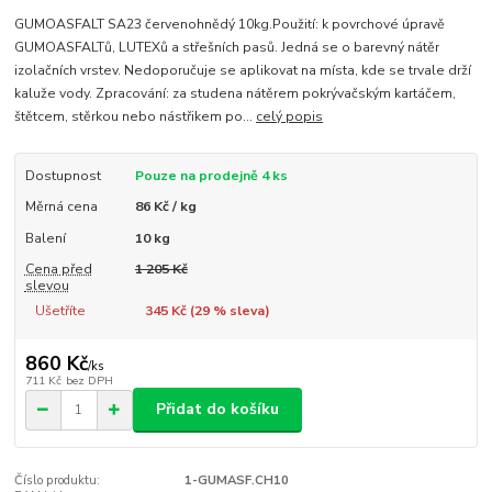
GUMOASFALT SA23 červenohnědý 10kg.Použití: k povrchové úpravě
GUMOASFALTů, LUTEXů a střešních pasů. Jedná se o barevný nátěr
izolačních vrstev. Nedoporučuje se aplikovat na místa, kde se trvale drží
kaluže vody. Zpracování: za studena nátěrem pokrývačským kartáčem,
štětcem, stěrkou nebo nástřikem po...
celý popis
Dostupnost
Pouze na prodejně 4 ks
Měrná cena
86 Kč / kg
Balení
10 kg
Cena před
1 205 Kč
slevou
Ušetříte
345 Kč (
29
% sleva)
860 Kč
/
ks
711 Kč
bez DPH
Přidat do košíku
Číslo produktu:
1-GUMASF.CH10