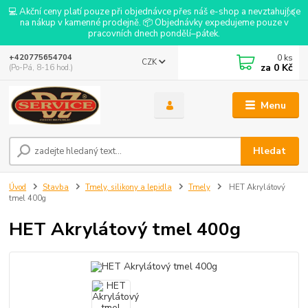
💻 Akční ceny platí pouze při objednávce přes náš e-shop a nevztahují se
na nákup v kamenné prodejně. 📦 Objednávky expedujeme pouze v
pracovních dnech pondělí–pátek.
0
ks
+420775654704
CZK
za
0 Kč
(Po-Pá, 8-16 hod.)
Menu
Hledat
Úvod
Stavba
Tmely, silikony a lepidla
Tmely
HET Akrylátový
tmel 400g
HET Akrylátový tmel 400g