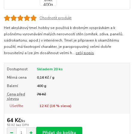
Ohodnotit produkt
Het akrylátový tmel hobby se používá k drobným vysprávkám a k
plošnému vyrovnávání malých nerovností stěn (omítek, zdiva, panelů,
sádrokartonu, apod.) v interiérech. Tmel je připraven k okamžitému
použití, má tixotropní charakter, je paropropustný, velmi dobře
brousitelný a lze jím dosáhnout velmi h...
celý popis
Dostupnost
Skladem 20 ks
Měrná cena
0,16 Kč / g
Balení
400 g
Cena před
76 Kč
slevou
Ušetříte
12 Kč (
16
% sleva)
64 Kč
/
ks
53 Kč
bez DPH
Přidat do košíku