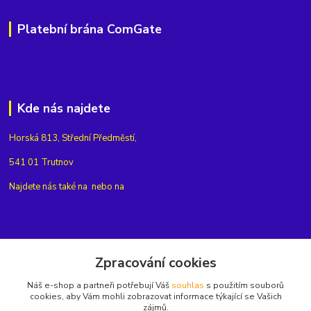
Platební brána ComGate
Kde nás najdete
Horská 813, Střední Předměstí,
541 01 Trutnov
Najdete nás také na
nebo na
Kontakty
Zpracování cookies
Náš e-shop a partneři potřebují Váš
souhlas
s použitím souborů
+420775654704
cookies, aby Vám mohli zobrazovat informace týkající se Vašich
zájmů.