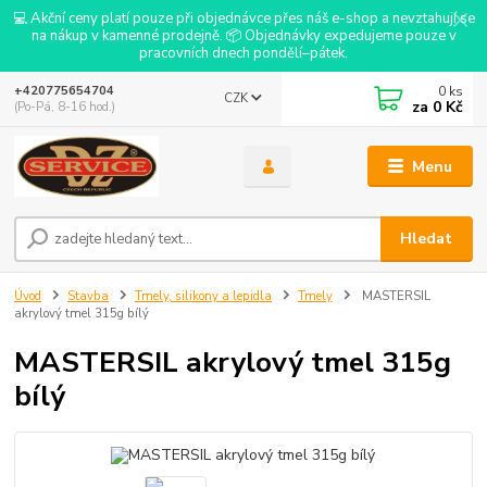
💻 Akční ceny platí pouze při objednávce přes náš e-shop a nevztahují se
na nákup v kamenné prodejně. 📦 Objednávky expedujeme pouze v
pracovních dnech pondělí–pátek.
0
ks
+420775654704
CZK
za
0 Kč
(Po-Pá, 8-16 hod.)
Menu
Hledat
Úvod
Stavba
Tmely, silikony a lepidla
Tmely
MASTERSIL
akrylový tmel 315g bílý
MASTERSIL akrylový tmel 315g
bílý