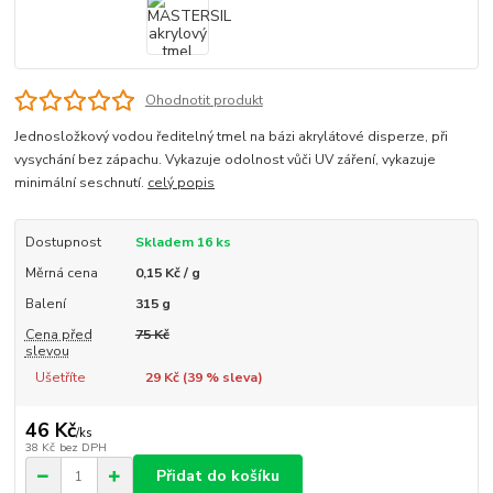
Ohodnotit produkt
Jednosložkový vodou ředitelný tmel na bázi akrylátové disperze, při
vysychání bez zápachu. Vykazuje odolnost vůči UV záření, vykazuje
minimální seschnutí.
celý popis
Dostupnost
Skladem 16 ks
Měrná cena
0,15 Kč / g
Balení
315 g
Cena před
75 Kč
slevou
Ušetříte
29 Kč (
39
% sleva)
46 Kč
/
ks
38 Kč
bez DPH
Přidat do košíku