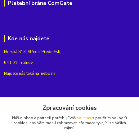
Platební brána ComGate
Kde nás najdete
Horská 813, Střední Předměstí,
541 01 Trutnov
Najdete nás také na
nebo na
Kontakty
Zpracování cookies
Náš e-shop a partneři potřebují Váš
souhlas
s použitím souborů
+420775654704
cookies, aby Vám mohli zobrazovat informace týkající se Vašich
zájmů.
info@eshop-rubin.cz