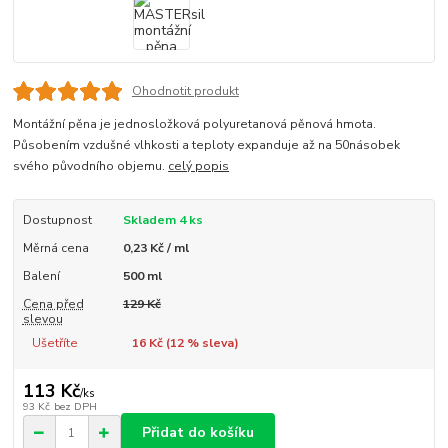
Ohodnotit produkt
Montážní pěna je jednosložková polyuretanová pěnová hmota.
Působením vzdušné vlhkosti a teploty expanduje až na 50násobek
svého původního objemu.
celý popis
Dostupnost
Skladem 4 ks
Měrná cena
0,23 Kč / ml
Balení
500 ml
Cena před
129 Kč
slevou
Ušetříte
16 Kč (
12
% sleva)
113 Kč
/
ks
93 Kč
bez DPH
Přidat do košíku