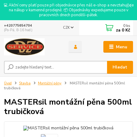
💻 Akční ceny platí pouze při objednávce přes náš e-shop a nevztahují se
na nákup v kamenné prodejně. 📦 Objednávky expedujeme pouze v
pracovních dnech pondělí–pátek.
0
ks
+420775654704
CZK
za
0 Kč
(Po-Pá, 8-16 hod.)
Menu
Hledat
Úvod
Stavba
Montážní pěny
MASTERsil montážní pěna 500ml
trubičková
MASTERsil montážní pěna 500ml
trubičková