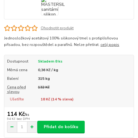
Ohodnotit produkt
Jednosložkový acetátový 100% silikonový tmel s protiplísňovou
přísadou, bez rozpouštědel a parafínů. Nelze přetírat.
celý popis
Dostupnost
Skladem 8 ks
Měrná cena
0,36 Kč / kg
Balení
315 kg
Cena před
132 Kč
slevou
Ušetříte
18 Kč (
14
% sleva)
114 Kč
/
ks
94 Kč
bez DPH
Přidat do košíku