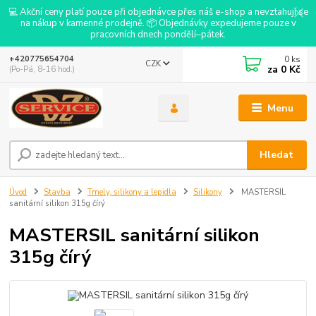
💻 Akční ceny platí pouze při objednávce přes náš e-shop a nevztahují se
na nákup v kamenné prodejně. 📦 Objednávky expedujeme pouze v
pracovních dnech pondělí–pátek.
0
ks
+420775654704
CZK
za
0 Kč
(Po-Pá, 8-16 hod.)
Menu
Hledat
Úvod
Stavba
Tmely, silikony a lepidla
Silikony
MASTERSIL
sanitární silikon 315g čírý
MASTERSIL sanitární silikon
315g čírý