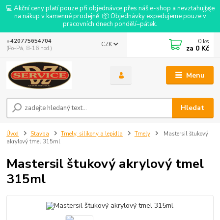
💻 Akční ceny platí pouze při objednávce přes náš e-shop a nevztahují se
na nákup v kamenné prodejně. 📦 Objednávky expedujeme pouze v
pracovních dnech pondělí–pátek.
0
ks
+420775654704
CZK
za
0 Kč
(Po-Pá, 8-16 hod.)
Menu
Hledat
Úvod
Stavba
Tmely, silikony a lepidla
Tmely
Mastersil štukový
akrylový tmel 315ml
Mastersil štukový akrylový tmel
315ml