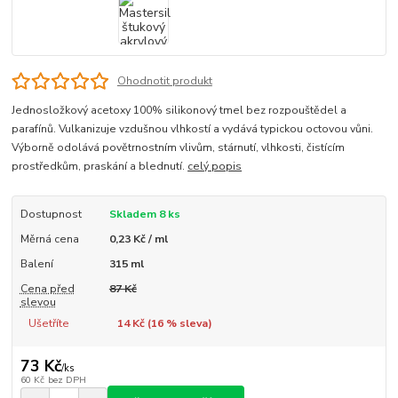
Ohodnotit produkt
Jednosložkový acetoxy 100% silikonový tmel bez rozpouštědel a
parafínů. Vulkanizuje vzdušnou vlhkostí a vydává typickou octovou vůni.
Výborně odolává povětrnostním vlivům, stárnutí, vlhkosti, čistícím
prostředkům, praskání a blednutí.
celý popis
Dostupnost
Skladem 8 ks
Měrná cena
0,23 Kč / ml
Balení
315 ml
Cena před
87 Kč
slevou
Ušetříte
14 Kč (
16
% sleva)
73 Kč
/
ks
60 Kč
bez DPH