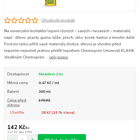
Ohodnotit produkt
Na univerzální kontaktní lepení různých – savých i nesavých – materiálů,
např.: dřevo, plasty, guma, kůže, plech, sklo, korek, karton a mnohé další.
Porézní nebo příliš savé materiály (hobra, dřevo) je vhodné před
lepením nejméně jednou přetřít lepidlem Chemoprén Univerzál KLASIK
zředěným Chemoprén ...
celý popis
Dostupnost
Skladem 2 ks
Měrná cena
0,47 Kč / ml
Balení
300 ml
Cena před
170 Kč
slevou
Ušetříte
28 Kč (
16
% sleva)
142 Kč
/
ks
117 Kč
bez DPH