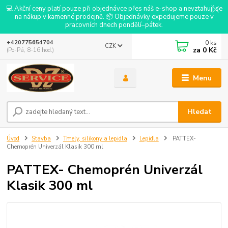
💻 Akční ceny platí pouze při objednávce přes náš e-shop a nevztahují se
na nákup v kamenné prodejně. 📦 Objednávky expedujeme pouze v
pracovních dnech pondělí–pátek.
0
ks
+420775654704
CZK
za
0 Kč
(Po-Pá, 8-16 hod.)
Menu
Hledat
Úvod
Stavba
Tmely, silikony a lepidla
Lepidla
PATTEX-
Chemoprén Univerzál Klasik 300 ml
PATTEX- Chemoprén Univerzál
Klasik 300 ml