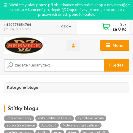
💻 Akční ceny platí pouze při objednávce přes náš e-shop a nevztahují se
na nákup v kamenné prodejně. 📦 Objednávky expedujeme pouze v
pracovních dnech pondělí–pátek.
0
ks
+420775654704
CZK
za
0 Kč
(Po-Pá, 8-16 hod.)
Menu
Hledat
Kategorie blogu
Štítky blogu
interiérové barvy
vodou ředitelné lazury
syntetické lazury
aplikační rukavice
Autočistič
Motory a strojní zařízení
syntetické barvy
svíčky
relax
dárek
bytový doplněk