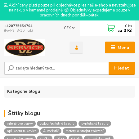
💻 Akční ceny platí pouze při objednávce přes náš e-shop a nevztahují se
na nákup v kamenné prodejně. 📦 Objednávky expedujeme pouze v
pracovních dnech pondělí–pátek.
0
ks
+420775654704
CZK
za
0 Kč
(Po-Pá, 8-16 hod.)
Menu
Hledat
Kategorie blogu
Štítky blogu
interiérové barvy
vodou ředitelné lazury
syntetické lazury
aplikační rukavice
Autočistič
Motory a strojní zařízení
syntetické barvy
svíčky
relax
dárek
bytový doplněk