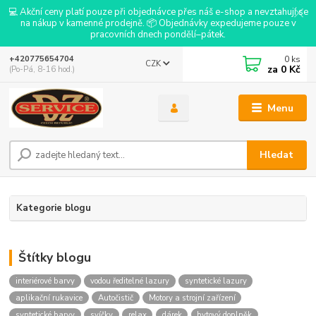
💻 Akční ceny platí pouze při objednávce přes náš e-shop a nevztahují se
na nákup v kamenné prodejně. 📦 Objednávky expedujeme pouze v
pracovních dnech pondělí–pátek.
0
ks
+420775654704
CZK
za
0 Kč
(Po-Pá, 8-16 hod.)
Menu
Hledat
Kategorie blogu
Štítky blogu
interiérové barvy
vodou ředitelné lazury
syntetické lazury
aplikační rukavice
Autočistič
Motory a strojní zařízení
syntetické barvy
svíčky
relax
dárek
bytový doplněk