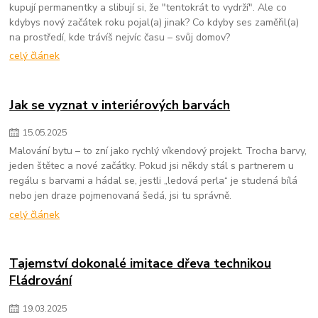
kupují permanentky a slibují si, že "tentokrát to vydrží". Ale co
kdybys nový začátek roku pojal(a) jinak? Co kdyby ses zaměřil(a)
na prostředí, kde trávíš nejvíc času – svůj domov?
celý článek
Jak se vyznat v interiérových barvách
15
.
05
.
2025
Malování bytu – to zní jako rychlý víkendový projekt. Trocha barvy,
jeden štětec a nové začátky. Pokud jsi někdy stál s partnerem u
regálu s barvami a hádal se, jestli „ledová perla“ je studená bílá
nebo jen draze pojmenovaná šedá, jsi tu správně.
celý článek
Tajemství dokonalé imitace dřeva technikou
Fládrování
19
.
03
.
2025