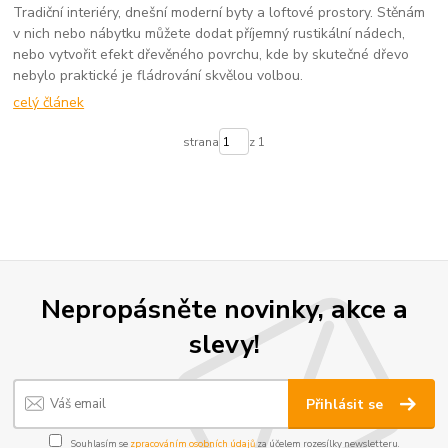
Tradiční interiéry, dnešní moderní byty a loftové prostory. Stěnám
v nich nebo nábytku můžete dodat příjemný rustikální nádech,
nebo vytvořit efekt dřevěného povrchu, kde by skutečné dřevo
nebylo praktické je fládrování skvělou volbou.
celý článek
strana
z 1
Nepropásněte novinky, akce a
slevy!
Přihlásit se
Souhlasím se
zpracováním osobních údajů
za účelem rozesílky newsletteru.