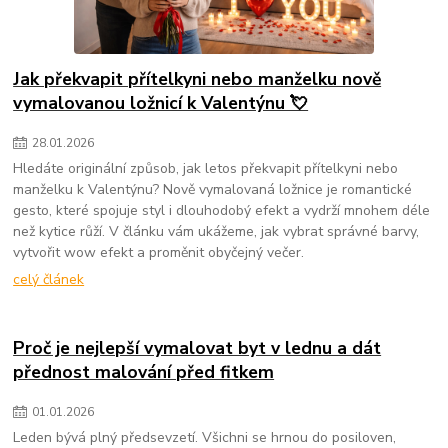
Jak překvapit přítelkyni nebo manželku nově
vymalovanou ložnicí k Valentýnu 💘
28
.
01
.
2026
Hledáte originální způsob, jak letos překvapit přítelkyni nebo
manželku k Valentýnu? Nově vymalovaná ložnice je romantické
gesto, které spojuje styl i dlouhodobý efekt a vydrží mnohem déle
než kytice růží. V článku vám ukážeme, jak vybrat správné barvy,
vytvořit wow efekt a proměnit obyčejný večer.
celý článek
Proč je nejlepší vymalovat byt v lednu a dát
přednost malování před fitkem
01
.
01
.
2026
Leden bývá plný předsevzetí. Všichni se hrnou do posiloven,