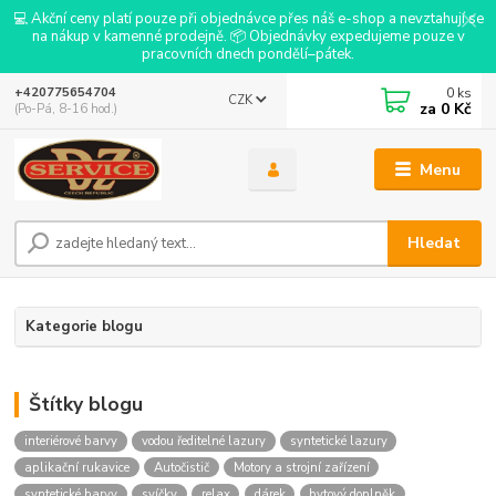
💻 Akční ceny platí pouze při objednávce přes náš e-shop a nevztahují se
na nákup v kamenné prodejně. 📦 Objednávky expedujeme pouze v
pracovních dnech pondělí–pátek.
0
ks
+420775654704
CZK
za
0 Kč
(Po-Pá, 8-16 hod.)
Menu
Hledat
Kategorie blogu
Štítky blogu
interiérové barvy
vodou ředitelné lazury
syntetické lazury
aplikační rukavice
Autočistič
Motory a strojní zařízení
syntetické barvy
svíčky
relax
dárek
bytový doplněk