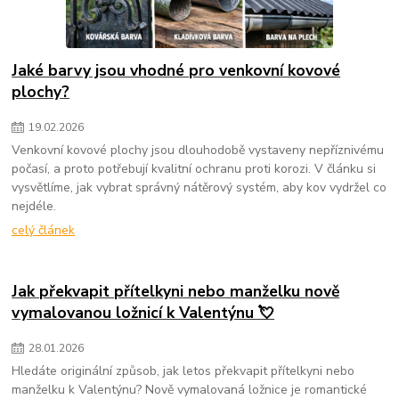
Jaké barvy jsou vhodné pro venkovní kovové
plochy?
19
.
02
.
2026
Venkovní kovové plochy jsou dlouhodobě vystaveny nepříznivému
počasí, a proto potřebují kvalitní ochranu proti korozi. V článku si
vysvětlíme, jak vybrat správný nátěrový systém, aby kov vydržel co
nejdéle.
celý článek
Jak překvapit přítelkyni nebo manželku nově
vymalovanou ložnicí k Valentýnu 💘
28
.
01
.
2026
Hledáte originální způsob, jak letos překvapit přítelkyni nebo
manželku k Valentýnu? Nově vymalovaná ložnice je romantické