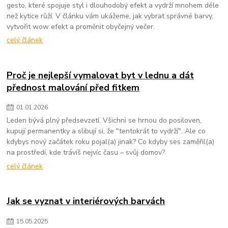
gesto, které spojuje styl i dlouhodobý efekt a vydrží mnohem déle
než kytice růží. V článku vám ukážeme, jak vybrat správné barvy,
vytvořit wow efekt a proměnit obyčejný večer.
celý článek
Proč je nejlepší vymalovat byt v lednu a dát
přednost malování před fitkem
01
.
01
.
2026
Leden bývá plný předsevzetí. Všichni se hrnou do posiloven,
kupují permanentky a slibují si, že "tentokrát to vydrží". Ale co
kdybys nový začátek roku pojal(a) jinak? Co kdyby ses zaměřil(a)
na prostředí, kde trávíš nejvíc času – svůj domov?
celý článek
Jak se vyznat v interiérových barvách
15
.
05
.
2025