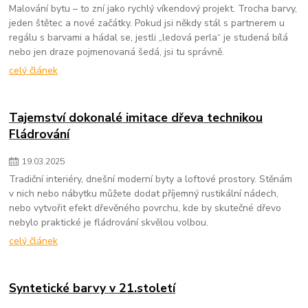
Malování bytu – to zní jako rychlý víkendový projekt. Trocha barvy,
jeden štětec a nové začátky. Pokud jsi někdy stál s partnerem u
regálu s barvami a hádal se, jestli „ledová perla“ je studená bílá
nebo jen draze pojmenovaná šedá, jsi tu správně.
celý článek
Tajemství dokonalé imitace dřeva technikou
Fládrování
19
.
03
.
2025
Tradiční interiéry, dnešní moderní byty a loftové prostory. Stěnám
v nich nebo nábytku můžete dodat příjemný rustikální nádech,
nebo vytvořit efekt dřevěného povrchu, kde by skutečné dřevo
nebylo praktické je fládrování skvělou volbou.
celý článek
Syntetické barvy v 21.století