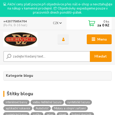
💻 Akční ceny platí pouze při objednávce přes náš e-shop a nevztahují se
na nákup v kamenné prodejně. 📦 Objednávky expedujeme pouze v
pracovních dnech pondělí–pátek.
0
ks
+420775654704
CZK
za
0 Kč
(Po-Pá, 8-16 hod.)
Menu
Hledat
Kategorie blogu
Štítky blogu
interiérové barvy
vodou ředitelné lazury
syntetické lazury
aplikační rukavice
Autočistič
Motory a strojní zařízení
syntetické barvy
svíčky
relax
dárek
bytový doplněk