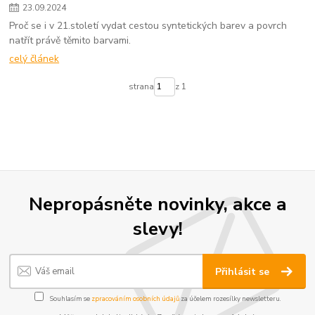
23
.
09
.
2024
Proč se i v 21.století vydat cestou syntetických barev a povrch
natřít právě těmito barvami.
celý článek
strana
z 1
Nepropásněte novinky, akce a
slevy!
Přihlásit se
Souhlasím se
zpracováním osobních údajů
za účelem rozesílky newsletteru.