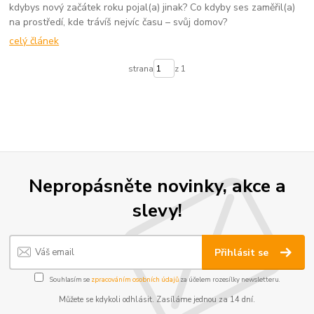
kdybys nový začátek roku pojal(a) jinak? Co kdyby ses zaměřil(a)
na prostředí, kde trávíš nejvíc času – svůj domov?
celý článek
strana
z 1
Nepropásněte novinky, akce a
slevy!
Přihlásit se
Souhlasím se
zpracováním osobních údajů
za účelem rozesílky newsletteru.
Můžete se kdykoli odhlásit. Zasíláme jednou za 14 dní.