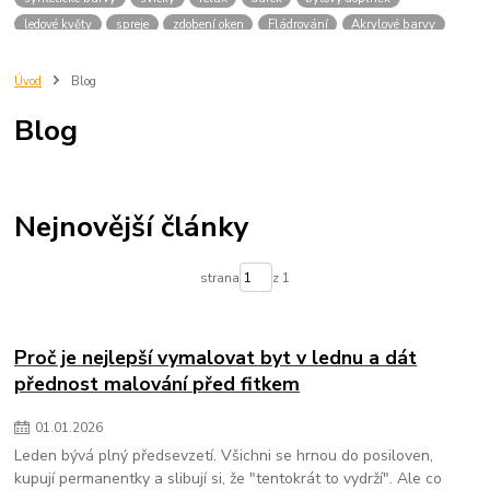
ledové květy
spreje
zdobení oken
Fládrování
Akrylové barvy
Interiér
Lazury
Moderní tred
údržba venkovních ploch údržba zahrady
údržba terasy
Úvod
Blog
čištění betonových ploch
údržba kovových ploch
zahradní nábytek
Blog
ochrana dřeva
opravy betonu
impregnace venkovních ploch
čištění kovových ploch
nátěry pro venkovní použití
údržba venkovních textilií
ochrana proti povětrnostním vlivům
péče o venkovní povrchy
oprava prasklin betonu.
výběr barvy do bytu
Nejnovější články
barvy do kuchyně / ložnice / koupelny / dětského pokoje
omyvatelná barva
esenciální oleje
domácí mazlíčci a zápac
bakterie do septiku
strana
z 1
ekologický úklid
Interiérové barvy
Barvy na objednávku
Barvy
laky na dřevo
Oleje na dřevo
valentýnské překvapení valentýn doma
DIY projekty
inspirace do ložnice
dárky k Valentýnu
Proč je nejlepší vymalovat byt v lednu a dát
přednost malování před fitkem
01
.
01
.
2026
Leden bývá plný předsevzetí. Všichni se hrnou do posiloven,
kupují permanentky a slibují si, že "tentokrát to vydrží". Ale co