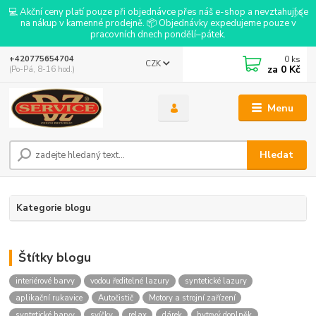
💻 Akční ceny platí pouze při objednávce přes náš e-shop a nevztahují se
na nákup v kamenné prodejně. 📦 Objednávky expedujeme pouze v
pracovních dnech pondělí–pátek.
0
ks
+420775654704
CZK
za
0 Kč
(Po-Pá, 8-16 hod.)
Menu
Hledat
Kategorie blogu
Štítky blogu
interiérové barvy
vodou ředitelné lazury
syntetické lazury
aplikační rukavice
Autočistič
Motory a strojní zařízení
syntetické barvy
svíčky
relax
dárek
bytový doplněk