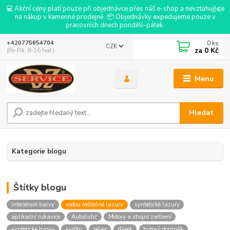
💻 Akční ceny platí pouze při objednávce přes náš e-shop a nevztahují se
na nákup v kamenné prodejně. 📦 Objednávky expedujeme pouze v
pracovních dnech pondělí–pátek.
0
ks
+420775654704
CZK
za
0 Kč
(Po-Pá, 8-16 hod.)
Menu
Hledat
Kategorie blogu
Štítky blogu
interiérové barvy
vodou ředitelné lazury
syntetické lazury
aplikační rukavice
Autočistič
Motory a strojní zařízení
syntetické barvy
svíčky
relax
dárek
bytový doplněk