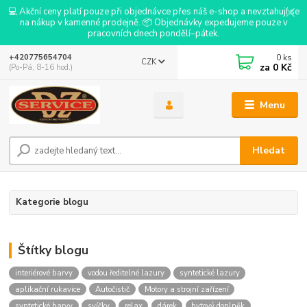
💻 Akční ceny platí pouze při objednávce přes náš e-shop a nevztahují se
na nákup v kamenné prodejně. 📦 Objednávky expedujeme pouze v
pracovních dnech pondělí–pátek.
0
ks
+420775654704
CZK
za
0 Kč
(Po-Pá, 8-16 hod.)
Menu
Hledat
Kategorie blogu
Štítky blogu
interiérové barvy
vodou ředitelné lazury
syntetické lazury
aplikační rukavice
Autočistič
Motory a strojní zařízení
syntetické barvy
svíčky
relax
dárek
bytový doplněk