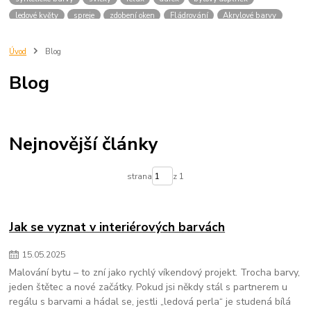
ledové květy
spreje
zdobení oken
Fládrování
Akrylové barvy
Interiér
Lazury
Moderní tred
údržba venkovních ploch údržba zahrady
údržba terasy
Úvod
Blog
čištění betonových ploch
údržba kovových ploch
zahradní nábytek
Blog
ochrana dřeva
opravy betonu
impregnace venkovních ploch
čištění kovových ploch
nátěry pro venkovní použití
údržba venkovních textilií
ochrana proti povětrnostním vlivům
péče o venkovní povrchy
oprava prasklin betonu.
výběr barvy do bytu
Nejnovější články
barvy do kuchyně / ložnice / koupelny / dětského pokoje
omyvatelná barva
esenciální oleje
domácí mazlíčci a zápac
bakterie do septiku
strana
z 1
ekologický úklid
Interiérové barvy
Barvy na objednávku
Barvy
laky na dřevo
Oleje na dřevo
valentýnské překvapení valentýn doma
DIY projekty
inspirace do ložnice
dárky k Valentýnu
Jak se vyznat v interiérových barvách
15
.
05
.
2025
Malování bytu – to zní jako rychlý víkendový projekt. Trocha barvy,
jeden štětec a nové začátky. Pokud jsi někdy stál s partnerem u
regálu s barvami a hádal se, jestli „ledová perla“ je studená bílá