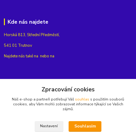
Kde nás najdete
Horská 813, Střední Předměstí,
541 01 Trutnov
Najdete nás také na
nebo na
Kontakty
Zpracování cookies
Náš e-shop a partneři potřebují Váš
souhlas
s použitím souborů
+420775654704
cookies, aby Vám mohli zobrazovat informace týkající se Vašich
zájmů.
info@eshop-rubin.cz
Souhlasím
Nastavení