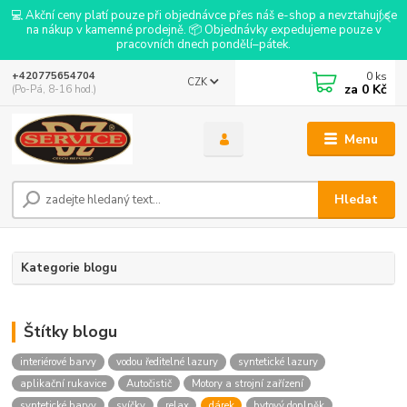
💻 Akční ceny platí pouze při objednávce přes náš e-shop a nevztahují se
na nákup v kamenné prodejně. 📦 Objednávky expedujeme pouze v
pracovních dnech pondělí–pátek.
0
ks
+420775654704
CZK
za
0 Kč
(Po-Pá, 8-16 hod.)
Menu
Hledat
Kategorie blogu
Štítky blogu
interiérové barvy
vodou ředitelné lazury
syntetické lazury
aplikační rukavice
Autočistič
Motory a strojní zařízení
syntetické barvy
svíčky
relax
dárek
bytový doplněk