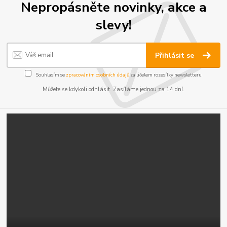
Nepropásněte novinky, akce a
slevy!
Přihlásit se
Souhlasím se
zpracováním osobních údajů
za účelem rozesílky newsletteru.
Můžete se kdykoli odhlásit. Zasíláme jednou za 14 dní.