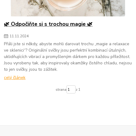
🌿 Odpočiňte si s trochou magie 🌿
11
.
11
.
2024
Přáli jste si někdy, abyste mohli darovat trochu „magie a relaxace
ve sklenici“? Originální svíčky jsou perfektní kombinací útulných,
uklidňujících vibrací a promyšleným dárkem pro každou příležitost.
Jsou vyrobeny tak, aby inspirovaly okamžiky čistého chladu, nejsou
to jen svíčky, jsou to zážitek.
celý článek
strana
z 1