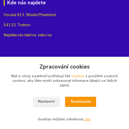
Kde nás najdete
Horská 813, Střední Předměstí,
541 01 Trutnov
Najdete nás také na
nebo na
Kontakty
Zpracování cookies
Náš e-shop a partneři potřebují Váš
souhlas
s použitím souborů
+420775654704
cookies, aby Vám mohli zobrazovat informace týkající se Vašich
zájmů.
info@eshop-rubin.cz
Souhlasím
Nastavení
Souhlas můžete odmítnout
zde
.
Vytvořeno na
Eshop-rychle.cz