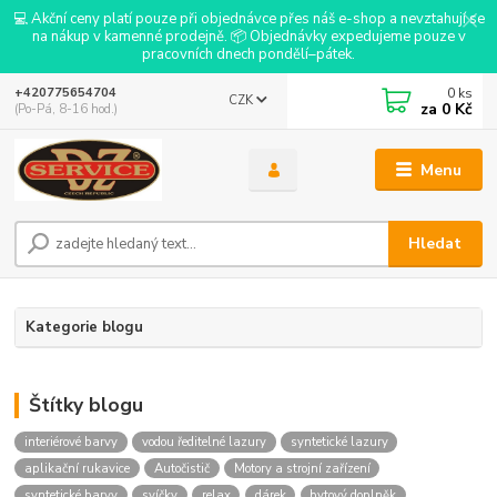
💻 Akční ceny platí pouze při objednávce přes náš e-shop a nevztahují se
na nákup v kamenné prodejně. 📦 Objednávky expedujeme pouze v
pracovních dnech pondělí–pátek.
0
ks
+420775654704
CZK
za
0 Kč
(Po-Pá, 8-16 hod.)
Menu
Hledat
Kategorie blogu
Štítky blogu
interiérové barvy
vodou ředitelné lazury
syntetické lazury
aplikační rukavice
Autočistič
Motory a strojní zařízení
syntetické barvy
svíčky
relax
dárek
bytový doplněk