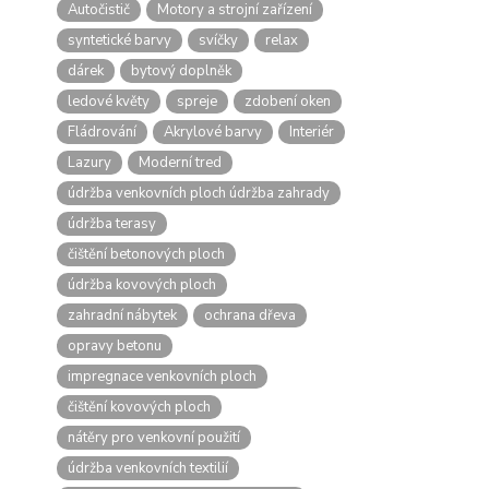
Autočistič
Motory a strojní zařízení
syntetické barvy
svíčky
relax
dárek
bytový doplněk
ledové květy
spreje
zdobení oken
Fládrování
Akrylové barvy
Interiér
Lazury
Moderní tred
údržba venkovních ploch údržba zahrady
údržba terasy
čištění betonových ploch
údržba kovových ploch
zahradní nábytek
ochrana dřeva
opravy betonu
impregnace venkovních ploch
čištění kovových ploch
nátěry pro venkovní použití
údržba venkovních textilií