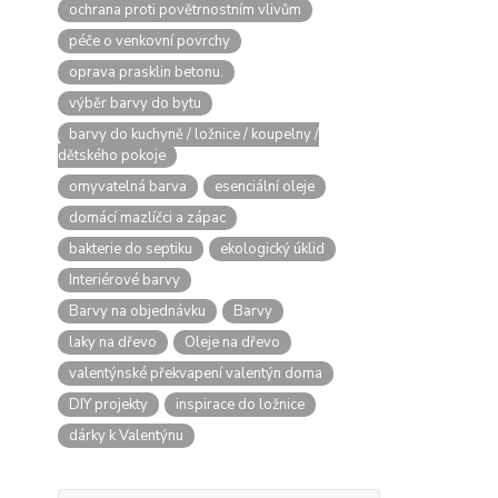
ochrana proti povětrnostním vlivům
péče o venkovní povrchy
oprava prasklin betonu.
výběr barvy do bytu
barvy do kuchyně / ložnice / koupelny /
dětského pokoje
omyvatelná barva
esenciální oleje
domácí mazlíčci a zápac
bakterie do septiku
ekologický úklid
Interiérové barvy
Barvy na objednávku
Barvy
laky na dřevo
Oleje na dřevo
valentýnské překvapení valentýn doma
DIY projekty
inspirace do ložnice
dárky k Valentýnu