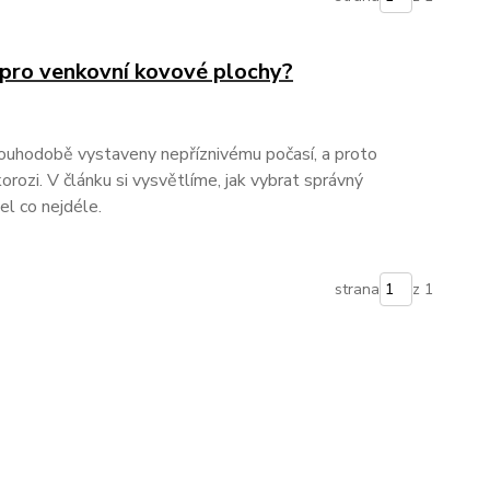
 pro venkovní kovové plochy?
ouhodobě vystaveny nepříznivému počasí, a proto
korozi. V článku si vysvětlíme, jak vybrat správný
el co nejdéle.
strana
z 1