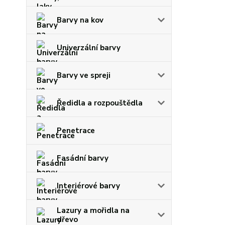
Barvy na kov
Univerzální barvy
Barvy ve spreji
Ředidla a rozpouštědla
Penetrace
Fasádní barvy
Interiérové barvy
Lazury a mořidla na
dřevo