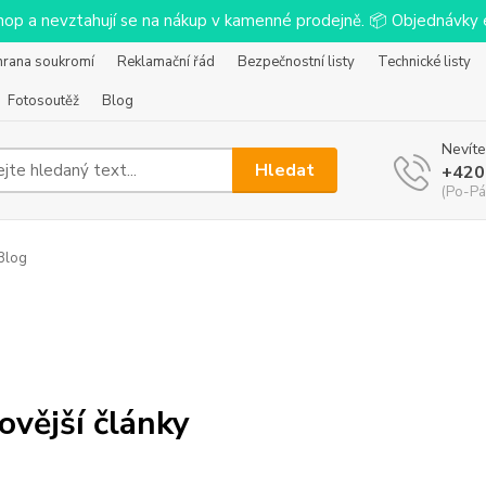
-shop a nevztahují se na nákup v kamenné prodejně. 📦 Objednávk
hrana soukromí
Reklamační řád
Bezpečnostní listy
Technické listy
Fotosoutěž
Blog
Nevíte
Hledat
+420
(Po-Pá
Blog
ovější články