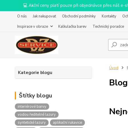
💻 Akční ceny platí pouze při objednávce přes náš e
O nás
Jak nakupovat
Obchodní podmínky
Kontakty
Oc
Inspirace v obraze
Kalkulačka barev
Technický poradce
Úvod
Kategorie blogu
Blog
Štítky blogu
interiérové barvy
Nejn
vodou ředitelné lazury
syntetické lazury
aplikační rukavice