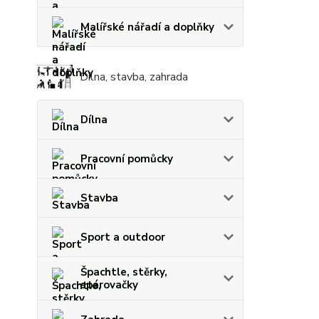
Malířské nářadí a doplňky
Dílna, stavba, zahrada
Dílna
Pracovní pomůcky
Stavba
Sport a outdoor
Špachtle, stěrky,
spárovačky