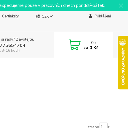
y expedujeme pouze v pracovních dnech pondělí–pátek.
Certifikáty
Přihlášení
CZK
 si rady? Zavolejte.
0
ks
775654704
za
0 Kč
, 8-16 hod.)
strana
z 1