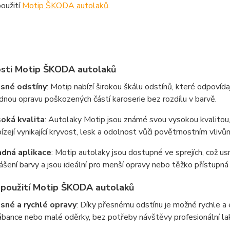
oužití
Motip ŠKODA autolaků
.
sti Motip ŠKODA autolaků
sné odstíny
: Motip nabízí širokou škálu odstínů, které odpoví
dnou opravu poškozených částí karoserie bez rozdílu v barvě.
oká kvalita
: Autolaky Motip jsou známé svou vysokou kvalitou, 
ízejí vynikající kryvost, lesk a odolnost vůči povětrnostním vlivů
dná aplikace
: Motip autolaky jsou dostupné ve sprejích, což us
ášení barvy a jsou ideální pro menší opravy nebo těžko přístupná
použití Motip ŠKODA autolaků
sné a rychlé opravy
: Díky přesnému odstínu je možné rychle a 
ábance nebo malé oděrky, bez potřeby návštěvy profesionální la