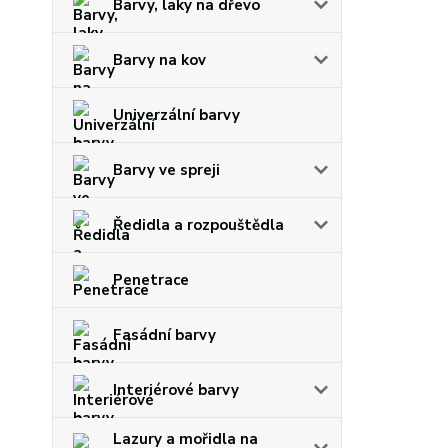
Barvy, laky na dřevo
Barvy na kov
Univerzální barvy
Barvy ve spreji
Ředidla a rozpouštědla
Penetrace
Fasádní barvy
Interiérové barvy
Lazury a mořidla na