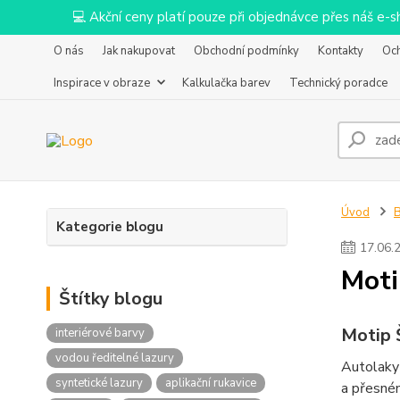
💻 Akční ceny platí pouze při objednávce přes náš e
O nás
Jak nakupovat
Obchodní podmínky
Kontakty
Oc
Inspirace v obraze
Kalkulačka barev
Technický poradce
Úvod
Kategorie blogu
17
.
06
.
Moti
Štítky blogu
Motip 
interiérové barvy
vodou ředitelné lazury
Autolaky
syntetické lazury
aplikační rukavice
a přesném