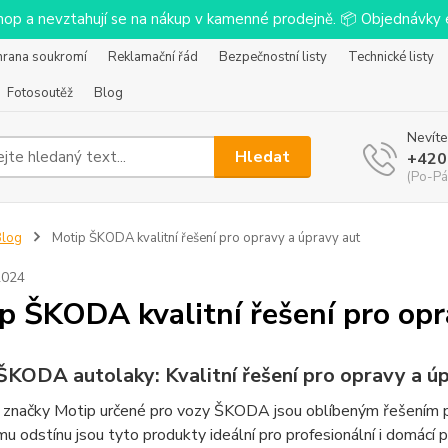
-shop a nevztahují se na nákup v kamenné prodejně. 📦 Objednávk
hrana soukromí
Reklamační řád
Bezpečnostní listy
Technické listy
Fotosoutěž
Blog
Nevíte
Hledat
+420
(Po-Pá
Blog
Motip ŠKODA kvalitní řešení pro opravy a úpravy aut
2024
p ŠKODA kvalitní řešení pro opr
ŠKODA autolaky: Kvalitní řešení pro opravy a ú
 značky Motip určené pro vozy ŠKODA jsou oblíbeným řešením pr
u odstínu jsou tyto produkty ideální pro profesionální i domácí p