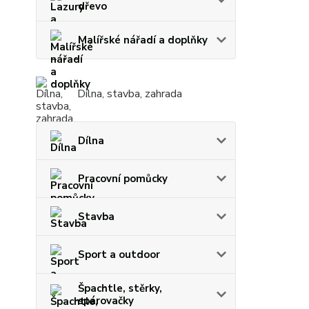
dřevo
Malířské nářadí a doplňky
Dílna, stavba, zahrada
Dílna
Pracovní pomůcky
Stavba
Sport a outdoor
Špachtle, stěrky,
spárovačky