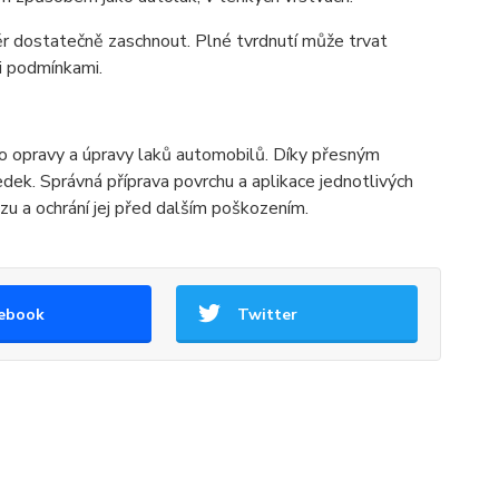
těr dostatečně zaschnout. Plné tvrdnutí může trvat
mi podmínkami.
ro opravy a úpravy laků automobilů. Díky přesným
dek. Správná příprava povrchu a aplikace jednotlivých
u a ochrání jej před dalším poškozením.
ebook
Twitter