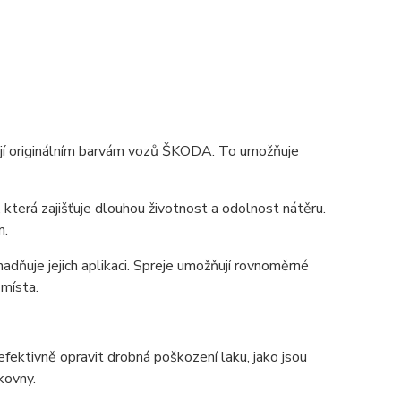
dají originálním barvám vozů ŠKODA. To umožňuje
která zajišťuje dlouhou životnost a odolnost nátěru.
m.
nadňuje jejich aplikaci. Spreje umožňují rovnoměrné
 místa.
efektivně opravit drobná poškození laku, jako jsou
kovny.