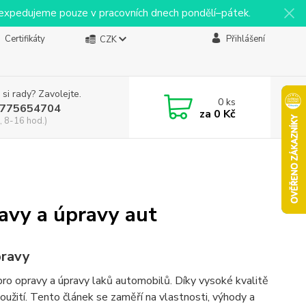
y expedujeme pouze v pracovních dnech pondělí–pátek.
Certifikáty
Přihlášení
CZK
 si rady? Zavolejte.
0
ks
775654704
za
0 Kč
, 8-16 hod.)
avy a úpravy aut
pravy
o opravy a úpravy laků automobilů. Díky vysoké kvalitě
oužití. Tento článek se zaměří na vlastnosti, výhody a