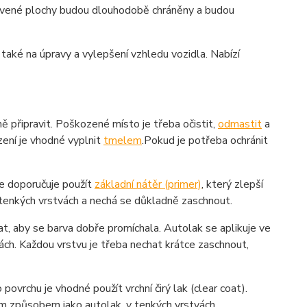
pravené plochy budou dlouhodobě chráněny a budou
 také na úpravy a vylepšení vzhledu vozidla. Nabízí
ně připravit. Poškozené místo je třeba očistit,
odmastit
a
zení je vhodné vyplnit
tmelem
.Pokud je potřeba ochránit
se doporučuje použít
základní nátěr (primer)
, který zlepší
 v tenkých vrstvách a nechá se důkladně zaschnout.
at, aby se barva dobře promíchala. Autolak se aplikuje ve
ách. Každou vrstvu je třeba nechat krátce zaschnout,
povrchu je vhodné použít vrchní čirý lak (clear coat).
ným způsobem jako autolak, v tenkých vrstvách.