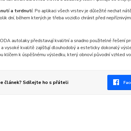
nutí a tvrdnutí
: Po aplikaci všech vrstev je důležité nechat ná
olik dní, během kterých je třeba vozidlo chránit před nepříznivý
DA autolaky představují kvalitní a snadno použitelné řešení p
a vysoké kvalitě zajišťují dlouhodobý a esteticky dokonalý výsle
ou klíčem k úspěšnému výsledku, který obnoví původní vzhled voz
se článek? Sdílejte ho s přáteli
Fac