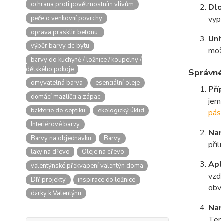
ochrana proti povětrnostním vlivům
Dlo
péče o venkovní povrchy
vyp
oprava prasklin betonu.
Uni
výběr barvy do bytu
mož
barvy do kuchyně / ložnice / koupelny /
dětského pokoje
Správné
omyvatelná barva
esenciální oleje
Pří
domácí mazlíčci a zápac
je
bakterie do septiku
ekologický úklid
pás
Interiérové barvy
Nan
Barvy na objednávku
Barvy
při
laky na dřevo
Oleje na dřevo
Apl
valentýnské překvapení valentýn doma
vzd
DIY projekty
inspirace do ložnice
obv
dárky k Valentýnu
Nan
Ten