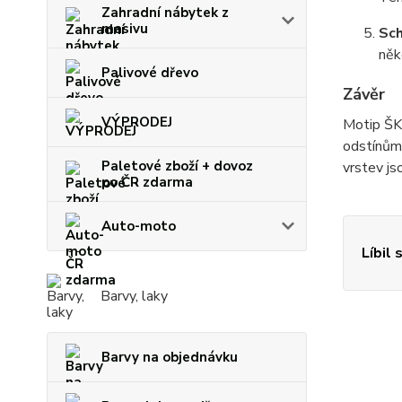
Zahradní nábytek z
masivu
Sch
něk
Palivové dřevo
Závěr
VÝPRODEJ
Motip ŠKO
odstínům 
Paletové zboží + dovoz
vrstev js
po ČR zdarma
Auto-moto
Líbil 
Barvy, laky
Barvy na objednávku