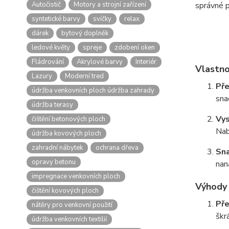
Autočistič
Motory a strojní zařízení
správné p
syntetické barvy
svíčky
relax
dárek
bytový doplněk
ledové květy
spreje
zdobení oken
Fládrování
Akrylové barvy
Interiér
Vlastno
Lazury
Moderní tred
Pře
údržba venkovních ploch údržba zahrady
sna
údržba terasy
Vys
čištění betonových ploch
Nab
údržba kovových ploch
zahradní nábytek
ochrana dřeva
Sna
opravy betonu
nan
impregnace venkovních ploch
Výhody 
čištění kovových ploch
Pře
nátěry pro venkovní použití
škr
údržba venkovních textilií