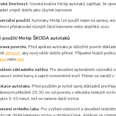
uhá životnost
: Vysoká kvalita Motip autolaků zajišťuje, že o
adat stejně dobře jako zbytek karoserie.
verzální použití
: Autolaky Motip lze použít nejen na opravy, ale
nost přelakování různých částí karoserie nebo doplňků vozu.
 použití Motip ŠKODA autolaků
prava povrchu
: Před aplikací autolaku je důležité povrch důklad
mně
obrousit
, aby nový nátěr dobře přilnul. Případné hlubší poško
kou
nebo
folii
.
ášení základního nátěru
: Pro dosažení optimálních výsledků 
lnavost vrchní barvy a zajistí rovnoměrné krytí. Primer se nanáší
ikace autolaku
: Před použitím je nutné sprej důkladně protřep
álenosti přibližně 25-30 cm od povrchu v několika tenkých vrstv
ykle 5-10 minut, než se nanese další vrstva.
esení vrchního laku
: Pro zvýšení odolnosti a dosažení lesklého 
to lak chrání barevnou vrstvu a dodává jí lesk. Aplikuje se stej