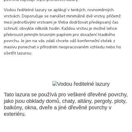
Vodou ředitelné lazury se aplikují v tenkých, rovnoměrných
vrstvách. Doporučuje se nanášet minimálně dvě vrstvy, přičemž
mezi jednotlivými vrstvami je třeba dodržovat předepsaný čas
schnutí, obvykle několik hodin. Každou vrstvu je možné lehce
přebrousit jemným brusným papírem pro dosažení hladkého
povrchu. Je jen na vás zdali chcete váš konferneční stolek z
masivu ponechat v přírodním neopracovaném vzhledu nebo ho
ošetřit lazurou.
Tato lazura se používá pro veškeré dřevěné povrchy,
jako jsou obklady domů, chaty, altány, pergoly, ploty,
balkóny, okna, dveře a jiné dřevěné povrchy v
exteriéru.