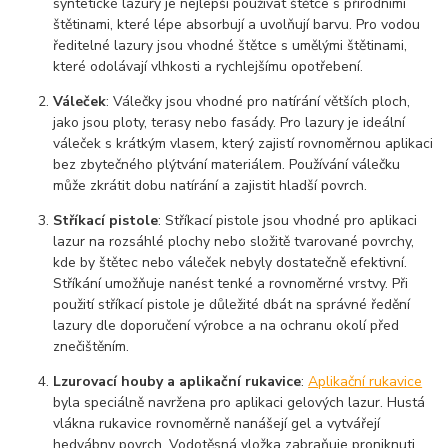
syntetické lazury je nejlepší používat štětce s přírodními
štětinami, které lépe absorbují a uvolňují barvu. Pro vodou
ředitelné lazury jsou vhodné štětce s umělými štětinami,
které odolávají vlhkosti a rychlejšímu opotřebení.
Váleček
: Válečky jsou vhodné pro natírání větších ploch,
jako jsou ploty, terasy nebo fasády. Pro lazury je ideální
váleček s krátkým vlasem, který zajistí rovnoměrnou aplikaci
bez zbytečného plýtvání materiálem. Používání válečku
může zkrátit dobu natírání a zajistit hladší povrch.
Stříkací pistole
: Stříkací pistole jsou vhodné pro aplikaci
lazur na rozsáhlé plochy nebo složitě tvarované povrchy,
kde by štětec nebo váleček nebyly dostatečně efektivní.
Stříkání umožňuje nanést tenké a rovnoměrné vrstvy. Při
použití stříkací pistole je důležité dbát na správné ředění
lazury dle doporučení výrobce a na ochranu okolí před
znečištěním.
Lzurovací houby a aplikační rukavice
:
Aplikační rukavice
byla speciálně navržena pro aplikaci gelových lazur. Hustá
vlákna rukavice rovnoměrně nanášejí gel a vytvářejí
hedvábny povrch. Vodotěsná vložka zabraňuje proniknuti