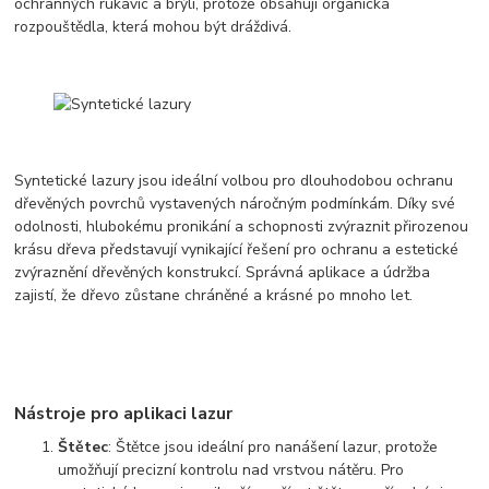
ochranných rukavic a brýlí, protože obsahují organická
rozpouštědla, která mohou být dráždivá.
Syntetické lazury jsou ideální volbou pro dlouhodobou ochranu
dřevěných povrchů vystavených náročným podmínkám. Díky své
odolnosti, hlubokému pronikání a schopnosti zvýraznit přirozenou
krásu dřeva představují vynikající řešení pro ochranu a estetické
zvýraznění dřevěných konstrukcí. Správná aplikace a údržba
zajistí, že dřevo zůstane chráněné a krásné po mnoho let.
Nástroje pro aplikaci lazur
Štětec
: Štětce jsou ideální pro nanášení lazur, protože
umožňují precizní kontrolu nad vrstvou nátěru. Pro