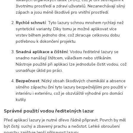
životnímu prostředí a zdraví uživatelů. Nezanechávají silný
zápach a jsou méně škodlivé pro vnitřní prostředí.
Rychlé schnutí
: Tyto lazury schnou mnohem rychleji než
syntetické varianty. Díky tomu je možné aplikovat více
vrstev během jednoho dne, což zkracuje celkovou dobu
potřebnou k dokončení projektu.
Snadná aplikace a čištění
: Vodou ředitelné lazury se
snadno nanášejí štětcem, válečkem nebo stříkáním.
Nástroje použité při aplikaci lze jednoduše čistit vodou, což
usnadňuje úklid po práci.
Bezpečnost
: Nízký obsah škodlivých chemikálií a absence
silného zápachu činí tyto lazury bezpečnějšími pro použití v
interiéru i exteriéru, což je obzvláště výhodné pro domácí
kutily.
Správné použití vodou ředitelných lazur
Před aplikací lazury je nutné dřevo řádně připravit. Povrch by měl
být čistý, suchý a zbavený prachu a nečistot. Lehké obroušení
povrchu zajišťuje lepší přilnavost lazury.