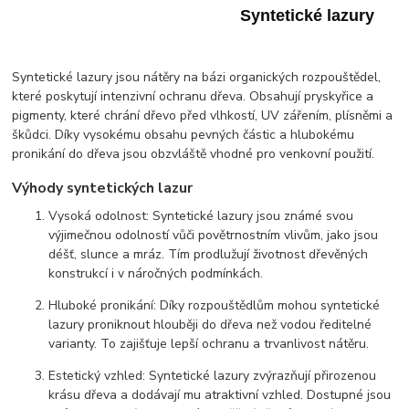
Syntetické lazury
Syntetické lazury jsou nátěry na bázi organických rozpouštědel,
které poskytují intenzivní ochranu dřeva. Obsahují pryskyřice a
pigmenty, které chrání dřevo před vlhkostí, UV zářením, plísněmi a
škůdci. Díky vysokému obsahu pevných částic a hlubokému
pronikání do dřeva jsou obzvláště vhodné pro venkovní použití.
Výhody syntetických lazur
Vysoká odolnost: Syntetické lazury jsou známé svou
výjimečnou odolností vůči povětrnostním vlivům, jako jsou
déšť, slunce a mráz. Tím prodlužují životnost dřevěných
konstrukcí i v náročných podmínkách.
Hluboké pronikání: Díky rozpouštědlům mohou syntetické
lazury proniknout hlouběji do dřeva než vodou ředitelné
varianty. To zajišťuje lepší ochranu a trvanlivost nátěru.
Estetický vzhled: Syntetické lazury zvýrazňují přirozenou
krásu dřeva a dodávají mu atraktivní vzhled. Dostupné jsou