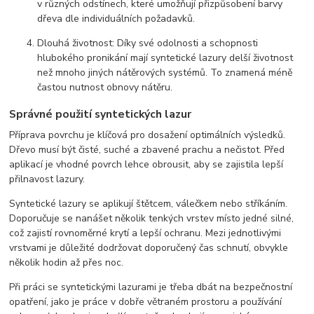
v různých odstínech, které umožňují přizpůsobení barvy
dřeva dle individuálních požadavků.
Dlouhá životnost: Díky své odolnosti a schopnosti
hlubokého pronikání mají syntetické lazury delší životnost
než mnoho jiných nátěrových systémů. To znamená méně
častou nutnost obnovy nátěru.
Správné použití syntetických lazur
Příprava povrchu je klíčová pro dosažení optimálních výsledků.
Dřevo musí být čisté, suché a zbavené prachu a nečistot. Před
aplikací je vhodné povrch lehce obrousit, aby se zajistila lepší
přilnavost lazury.
Syntetické lazury se aplikují štětcem, válečkem nebo stříkáním.
Doporučuje se nanášet několik tenkých vrstev místo jedné silné,
což zajistí rovnoměrné krytí a lepší ochranu. Mezi jednotlivými
vrstvami je důležité dodržovat doporučený čas schnutí, obvykle
několik hodin až přes noc.
Při práci se syntetickými lazurami je třeba dbát na bezpečnostní
opatření, jako je práce v dobře větraném prostoru a používání