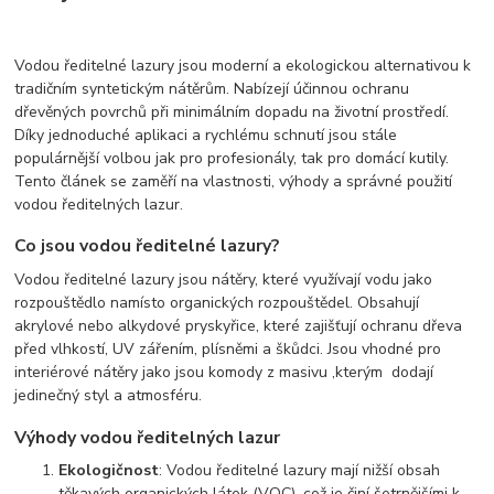
Vodou ředitelné lazury jsou moderní a ekologickou alternativou k
tradičním syntetickým nátěrům. Nabízejí účinnou ochranu
dřevěných povrchů při minimálním dopadu na životní prostředí.
Díky jednoduché aplikaci a rychlému schnutí jsou stále
populárnější volbou jak pro profesionály, tak pro domácí kutily.
Tento článek se zaměří na vlastnosti, výhody a správné použití
vodou ředitelných lazur.
Co jsou vodou ředitelné lazury?
Vodou ředitelné lazury jsou nátěry, které využívají vodu jako
rozpouštědlo namísto organických rozpouštědel. Obsahují
akrylové nebo alkydové pryskyřice, které zajišťují ochranu dřeva
před vlhkostí, UV zářením, plísněmi a škůdci. Jsou vhodné pro
interiérové nátěry jako jsou komody z masivu ,kterým dodají
jedinečný styl a atmosféru.
Výhody vodou ředitelných lazur
Ekologičnost
: Vodou ředitelné lazury mají nižší obsah
těkavých organických látek (VOC), což je činí šetrnějšími k