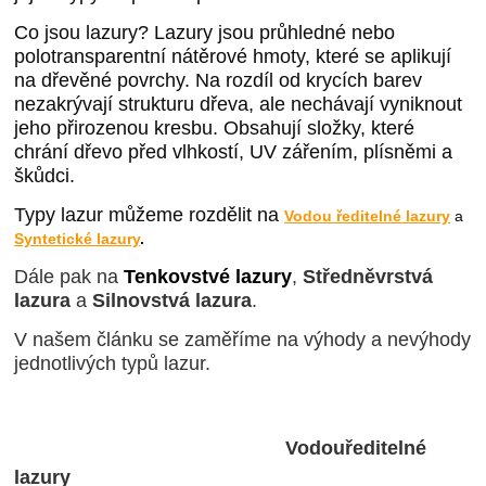
Co jsou lazury? Lazury jsou průhledné nebo
polotransparentní nátěrové hmoty, které se aplikují
na dřevěné povrchy. Na rozdíl od krycích barev
nezakrývají strukturu dřeva, ale nechávají vyniknout
jeho přirozenou kresbu. Obsahují složky, které
chrání dřevo před vlhkostí, UV zářením, plísněmi a
škůdci.
Typy lazur můžeme rozdělit na
Vodou ředitelné lazury
a
Syntetické lazury
.
Dále pak na
Tenkovstvé lazury
,
Středněvrstvá
lazura
a
Silnovstvá lazura
.
V našem článku se zaměříme na výhody a nevýhody
jednotlivých typů lazur.
Vodouředitelné
lazury