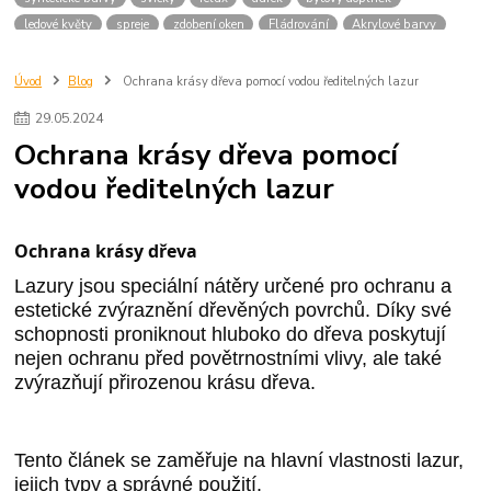
ledové květy
spreje
zdobení oken
Fládrování
Akrylové barvy
Interiér
Lazury
Moderní tred
údržba venkovních ploch údržba zahrady
údržba terasy
Úvod
Blog
Ochrana krásy dřeva pomocí vodou ředitelných lazur
čištění betonových ploch
údržba kovových ploch
zahradní nábytek
29
.
05
.
2024
ochrana dřeva
opravy betonu
impregnace venkovních ploch
Ochrana krásy dřeva pomocí
čištění kovových ploch
nátěry pro venkovní použití
vodou ředitelných lazur
údržba venkovních textilií
ochrana proti povětrnostním vlivům
péče o venkovní povrchy
oprava prasklin betonu.
výběr barvy do bytu
barvy do kuchyně / ložnice / koupelny / dětského pokoje
omyvatelná barva
Ochrana krásy dřeva
esenciální oleje
domácí mazlíčci a zápac
bakterie do septiku
Lazury jsou speciální nátěry určené pro ochranu a
ekologický úklid
Interiérové barvy
Barvy na objednávku
Barvy
estetické zvýraznění dřevěných povrchů. Díky své
laky na dřevo
Oleje na dřevo
valentýnské překvapení valentýn doma
schopnosti proniknout hluboko do dřeva poskytují
DIY projekty
inspirace do ložnice
dárky k Valentýnu
nejen ochranu před povětrnostními vlivy, ale také
zvýrazňují přirozenou krásu dřeva.
Tento článek se zaměřuje na hlavní vlastnosti lazur,
jejich typy a správné použití.