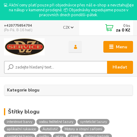
💻 Akční ceny platí pouze při objednávce přes náš e-shop a nevztahují se
na nákup v kamenné prodejně. 📦 Objednávky expedujeme pouze v
pracovních dnech pondělí–pátek.
0
ks
+420775654704
CZK
za
0 Kč
(Po-Pá, 8-16 hod.)
Menu
Hledat
Kategorie blogu
Štítky blogu
interiérové barvy
vodou ředitelné lazury
syntetické lazury
aplikační rukavice
Autočistič
Motory a strojní zařízení
syntetické barvy
svíčky
relax
dárek
bytový doplněk