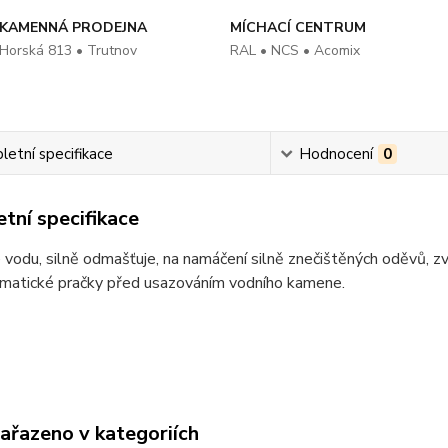
KAMENNÁ PRODEJNA
MÍCHACÍ CENTRUM
Horská 813 • Trutnov
RAL • NCS • Acomix
etní specifikace
Hodnocení
0
tní specifikace
vodu, silně odmašťuje, na namáčení silně znečištěných oděvů, zvy
omatické pračky před usazováním vodního kamene.
zařazeno v kategoriích