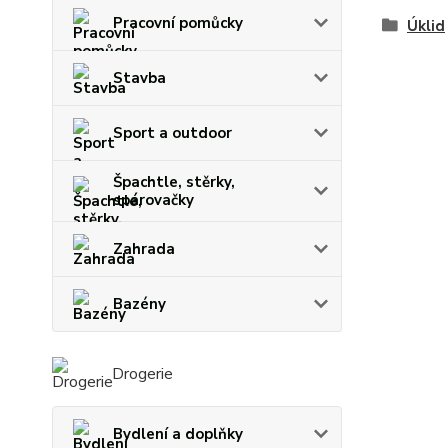
Pracovní pomůcky
Úklid
Stavba
Sport a outdoor
Špachtle, stěrky,
spárovačky
Zahrada
Bazény
Drogerie
Bydlení a doplňky