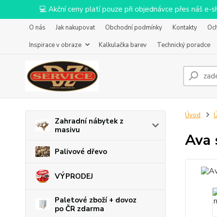
💻 Akční ceny platí pouze při objednávce přes náš e
O nás
Jak nakupovat
Obchodní podmínky
Kontakty
Oc
Inspirace v obraze
Kalkulačka barev
Technický poradce
Úvod
Ú
Zahradní nábytek z
masivu
Ava 
Palivové dřevo
VÝPRODEJ
Paletové zboží + dovoz
po ČR zdarma