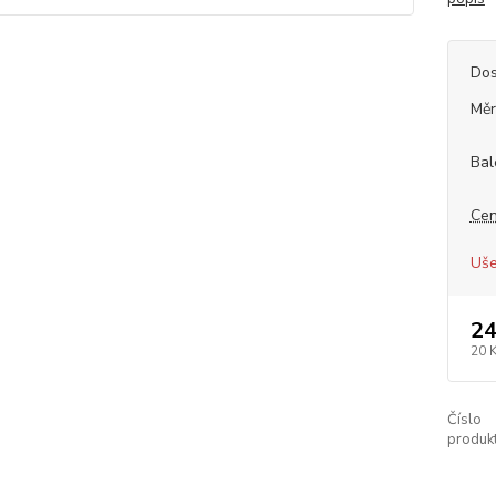
Dos
Měr
Bal
Cen
Uše
24
20 
Číslo
produkt