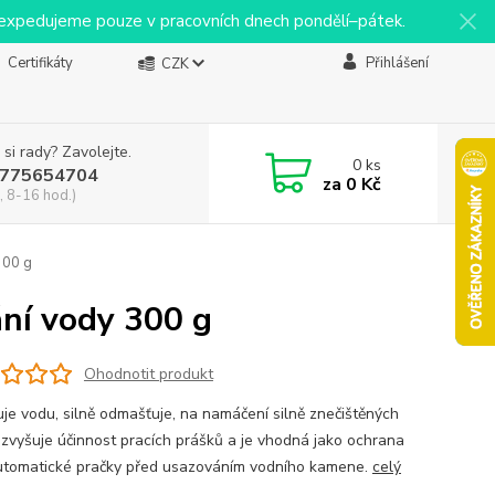
y expedujeme pouze v pracovních dnech pondělí–pátek.
Certifikáty
Přihlášení
CZK
 si rady? Zavolejte.
0
ks
775654704
za
0 Kč
, 8-16 hod.)
300 g
ní vody 300 g
Ohodnotit produkt
je vodu, silně odmašťuje, na namáčení silně znečištěných
 zvyšuje účinnost pracích prášků a je vhodná jako ochrana
utomatické pračky před usazováním vodního kamene.
celý