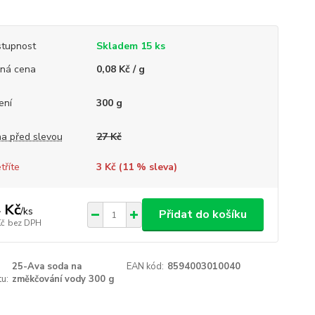
tupnost
Skladem 15 ks
ná cena
0,08 Kč / g
ení
300 g
a před slevou
27 Kč
tříte
3 Kč (
11
% sleva)
 Kč
/
ks
Přidat do košíku
Kč
bez DPH
25-Ava soda na
EAN kód:
8594003010040
u:
změkčování vody 300 g