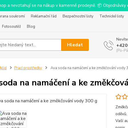
-shop a nevztahují se na nákup v kamenné prodejně. 📦 Objednávk
hrana soukromí
Reklamační řád
Bezpečnostní listy
Technické listy
Fotosoutěž
Blog
Nevíte
Hledat
+420
(Po-Pá
klid
Prací prostředky
Ava soda na namáčení a ke změkčování vody 
soda na namáčení a ke změkčová
Změkču
oděvů,
Vaší a
popis