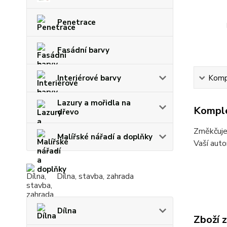
Penetrace
Fasádní barvy
Interiérové barvy
Kompl
Lazury a mořidla na
Komple
dřevo
Změkčuje 
Malířské nářadí a doplňky
Vaší aut
Dílna, stavba, zahrada
Dílna
Zboží 