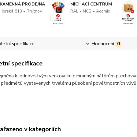
KAMENNÁ PRODEJNA
MÍCHACÍ CENTRUM
Horská 813 • Trutnov
RAL • NCS • Acomix
etní specifikace
Hodnocení
0
tní specifikace
jména k jednovrstvým venkovním ochranným nátěrům plechových s
předmětů vystavených trvalému působení povětrnostních vlivů a
zařazeno v kategoriích