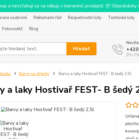
-shop a nevztahují se na nákup v kamenné prodejně. 📦 Objednávk
hrana soukromí
Reklamační řád
Bezpečnostní listy
Technické listy
Fotosoutěž
Blog
Nevíte
Hledat
+420
(Po-Pá
tavba
Barvy na střechy
Barvy a laky Hostivař FEST- B šedý 2,5l
y a laky Hostivař FEST- B šedý 2
Určena
plecho
kovový
vlivů a