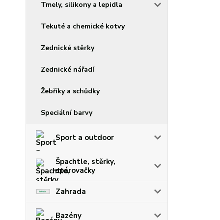
Tmely, silikony a lepidla
Tekuté a chemické kotvy
Zednické stěrky
Zednické nářadí
Žebříky a schůdky
Speciální barvy
Sport a outdoor
Špachtle, stěrky,
spárovačky
Zahrada
Bazény