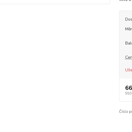
Dos
Měr
Bal
Cen
Uše
66
550
Číslo p