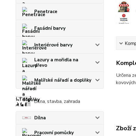
Penetrace
Fasádní barvy
Kompl
Interiérové barvy
Lazury a mořidla na
Komple
dřevo
Určena ze
Malířské nářadí a doplňky
kovových 
Dílna, stavba, zahrada
Dílna
Zboží 
Pracovní pomůcky