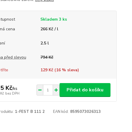
tupnost
Skladem 3 ks
ná cena
266 Kč / l
ení
2.5 l
a před slevou
794 Kč
tříte
129 Kč (
16
% sleva)
5 Kč
/
ks
Přidat do košíku
 Kč
bez DPH
roduktu:
1-FEST B 111 2
EAN kód:
8595073026313