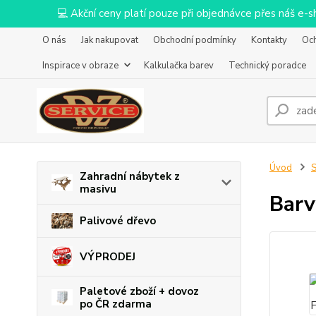
💻 Akční ceny platí pouze při objednávce přes náš e
O nás
Jak nakupovat
Obchodní podmínky
Kontakty
Oc
Inspirace v obraze
Kalkulačka barev
Technický poradce
Úvod
S
Zahradní nábytek z
masivu
Barv
Palivové dřevo
VÝPRODEJ
Paletové zboží + dovoz
po ČR zdarma