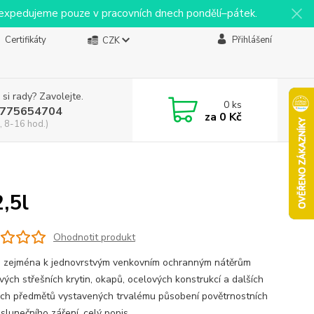
y expedujeme pouze v pracovních dnech pondělí–pátek.
Certifikáty
Přihlášení
CZK
 si rady? Zavolejte.
0
ks
775654704
za
0 Kč
, 8-16 hod.)
,5l
Ohodnotit produkt
 zejména k jednovrstvým venkovním ochranným nátěrům
vých střešních krytin, okapů, ocelových konstrukcí a dalších
ch předmětů vystavených trvalému působení povětrnostních
 slunečního záření.
celý popis