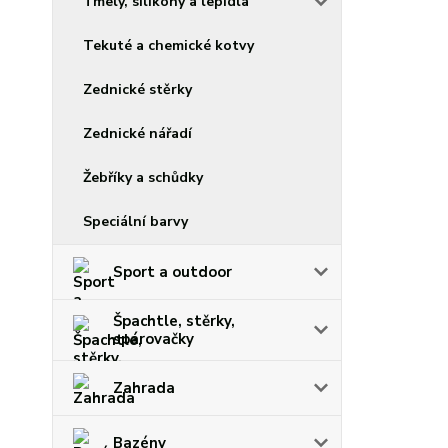
Tmely, silikony a lepidla
Tekuté a chemické kotvy
Zednické stěrky
Zednické nářadí
Žebříky a schůdky
Speciální barvy
Sport a outdoor
Špachtle, stěrky,
spárovačky
Zahrada
Bazény