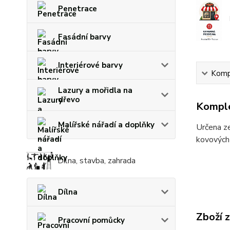
Penetrace
Fasádní barvy
Interiérové barvy
Kompl
Lazury a mořidla na
dřevo
Komple
Malířské nářadí a doplňky
Určena ze
kovových 
Dílna, stavba, zahrada
Dílna
Zboží 
Pracovní pomůcky