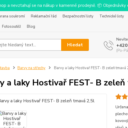
-shop a nevztahují se na nákup v kamenné prodejně. 📦 Objednávk
hrana soukromí
Reklamační řád
Bezpečnostní listy
Technické listy
Fotosoutěž
Blog
Nevíte
Hledat
+420
(Po-Pá
tavba
Barvy na střechy
Barvy a laky Hostivař FEST- B zeleň tmavá 
y a laky Hostivař FEST- B zeleň
Určena
plecho
kovový
vlivů a