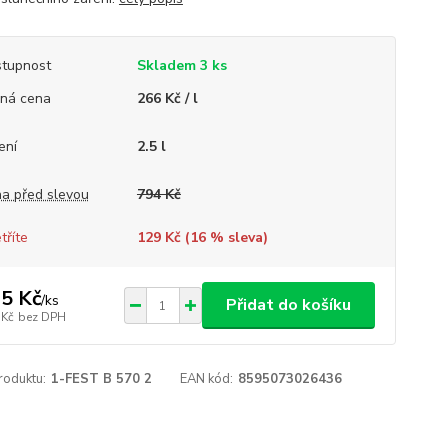
tupnost
Skladem 3 ks
ná cena
266 Kč / l
ení
2.5 l
a před slevou
794 Kč
tříte
129 Kč (
16
% sleva)
5 Kč
/
ks
Přidat do košíku
 Kč
bez DPH
roduktu:
1-FEST B 570 2
EAN kód:
8595073026436