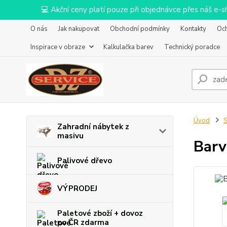
💻 Akční ceny platí pouze při objednávce přes náš e
O nás
Jak nakupovat
Obchodní podmínky
Kontakty
Oc
Inspirace v obraze
Kalkulačka barev
Technický poradce
Úvod
S
Zahradní nábytek z
masivu
Barv
Palivové dřevo
VÝPRODEJ
Paletové zboží + dovoz
po ČR zdarma