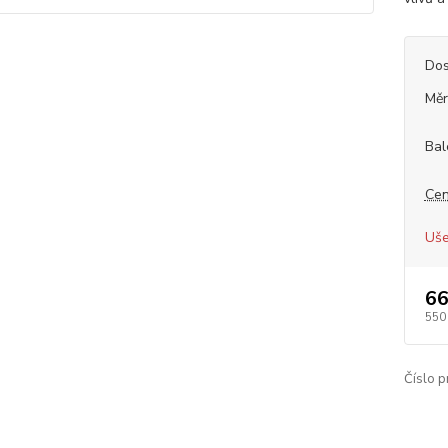
Dos
Měr
Bal
Cen
Uše
66
550
Číslo p