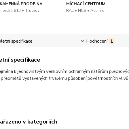
KAMENNÁ PRODEJNA
MÍCHACÍ CENTRUM
Horská 813 • Trutnov
RAL • NCS • Acomix
etní specifikace
Hodnocení
1
tní specifikace
jména k jednovrstvým venkovním ochranným nátěrům plechových s
předmětů vystavených trvalému působení povětrnostních vlivů a
zařazeno v kategoriích