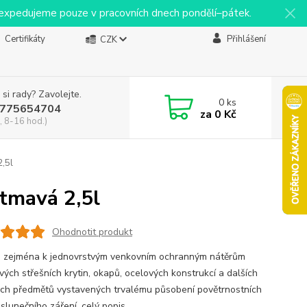
y expedujeme pouze v pracovních dnech pondělí–pátek.
Certifikáty
Přihlášení
CZK
 si rady? Zavolejte.
0
ks
775654704
za
0 Kč
, 8-16 hod.)
2,5l
 tmavá 2,5l
Ohodnotit produkt
 zejména k jednovrstvým venkovním ochranným nátěrům
vých střešních krytin, okapů, ocelových konstrukcí a dalších
ch předmětů vystavených trvalému působení povětrnostních
 slunečního záření.
celý popis