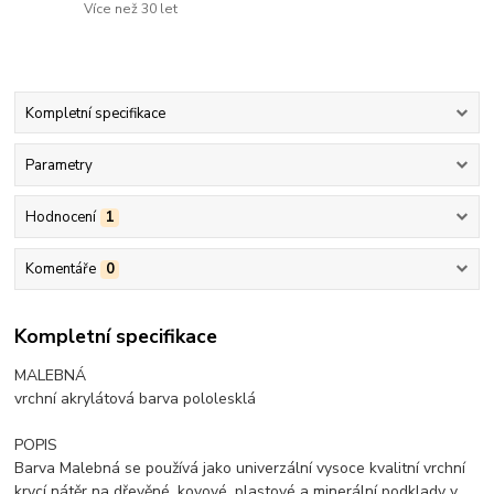
Více než 30 let
Kompletní specifikace
Parametry
Hodnocení
1
Komentáře
0
Kompletní specifikace
MALEBNÁ
vrchní akrylátová barva pololesklá
POPIS
Barva Malebná se používá jako univerzální vysoce kvalitní vrchní
krycí nátěr na dřevěné, kovové, plastové a minerální podklady v