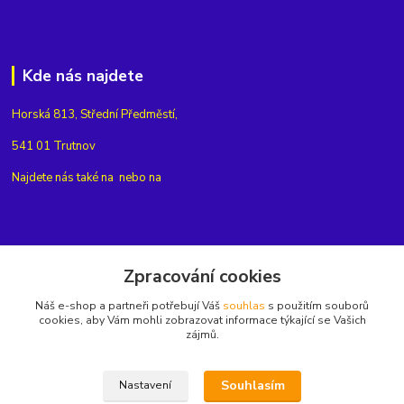
Kde nás najdete
Horská 813, Střední Předměstí,
541 01 Trutnov
Najdete nás také na
nebo na
Kontakty
Zpracování cookies
Náš e-shop a partneři potřebují Váš
souhlas
s použitím souborů
+420775654704
cookies, aby Vám mohli zobrazovat informace týkající se Vašich
zájmů.
info@eshop-rubin.cz
Souhlasím
Nastavení