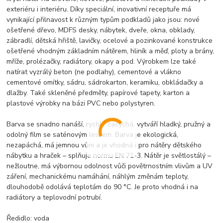
exteriéru i interiéru. Díky speciální, inovativní receptuře má
vynikající přilnavost k různým typům podkladů jako jsou: nové
ošetřené dřevo, MDFS desky, nábytek, dveře, okna, obklady,
zábradlí, dětská hřiště, lavičky, ocelové a pozinkované konstrukce
ošetřené vhodným základním nátěrem, hliník a měď, ploty a brány,
mříže, prolézačky, radiátory, okapy a pod. Výrobkem lze také
natírat vyzrálý beton (ne podlahy), cementové a vlákno
cementové omítky, sádru, sádrokarton, keramiku, obkládačky a
dlažby. Také skleněné předměty, papírové tapety, karton a
plastové výrobky na bázi PVC nebo polystyren.
Barva se snadno nanáší, rychle zasychá, vytváří hladký, pružný a
odolný film se saténovým leskem. Barva je ekologická,
nezapáchá, má jemnou vůni a je vhodná i pro nátěry dětského
nábytku a hraček – splňuje normu EN 71-3. Nátěr je světlostálý –
nežloutne, má výbornou odolnost vůči povětrnostním vlivům a UV
záření, mechanickému namáhání, náhlým změnám teploty,
dlouhodobě odolává teplotám do 90 °C. Je proto vhodná i na
radiátory a teplovodní potrubí.
Ředidlo: voda