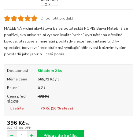
Ohodnotit produkt
MALEBNÁ vrchní akrylátová barva pololesklá POPIS Barva Malebná se
používá jako univerzální vysoce kvalitní vrchní krycí nátěr na dřevěné,
kovové, plastové a minerální podklady v exteriéru i interiéru. Díky
speciální, inovativní receptuře má vynikající přilnavost k různým typům
podkladů jako jsou: n...
celý popis
Dostupnost
Skladem 2 ks
Měrná cena
565,71 Kč / l
Balení
0.7 l
Cena před
472 Kč
slevou
Ušetříte
76 Kč (
16
% sleva)
396 Kč
/
ks
327 Kč
bez DPH
Přidat do košíku