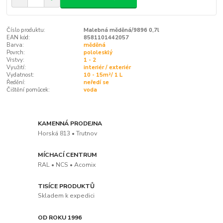
Číslo produktu:
Malebná měděná/9896 0,7l
EAN kód:
8581101442057
Barva:
měděná
Povrch:
pololesklý
Vrstvy:
1 - 2
Využití:
interiér / exteriér
Vydatnost:
10 - 15m²/ 1 L
Ředění:
neředí se
Čištění pomůcek:
voda
KAMENNÁ PRODEJNA
Horská 813 • Trutnov
MÍCHACÍ CENTRUM
RAL • NCS • Acomix
TISÍCE PRODUKTŮ
Skladem k expedici
OD ROKU 1996