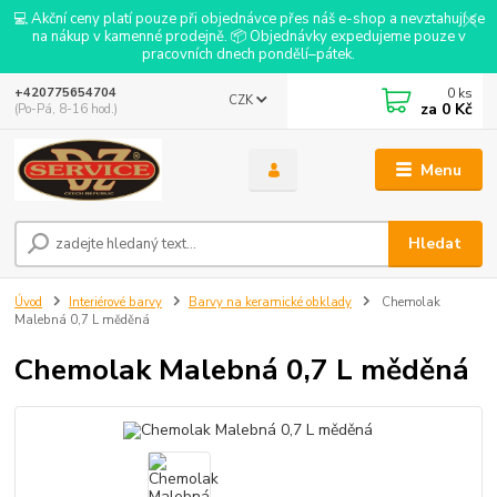
💻 Akční ceny platí pouze při objednávce přes náš e-shop a nevztahují se
na nákup v kamenné prodejně. 📦 Objednávky expedujeme pouze v
pracovních dnech pondělí–pátek.
0
ks
+420775654704
CZK
za
0 Kč
(Po-Pá, 8-16 hod.)
Menu
Hledat
Úvod
Interiérové barvy
Barvy na keramické obklady
Chemolak
Malebná 0,7 L měděná
Chemolak Malebná 0,7 L měděná