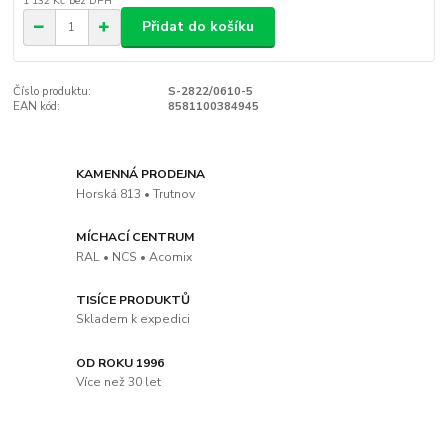
1 132 Kč
bez DPH
Přidat do košíku
Číslo produktu:
S-2822/0610-5
EAN kód:
8581100384945
KAMENNÁ PRODEJNA
Horská 813 • Trutnov
MÍCHACÍ CENTRUM
RAL • NCS • Acomix
TISÍCE PRODUKTŮ
Skladem k expedici
OD ROKU 1996
Více než 30 let