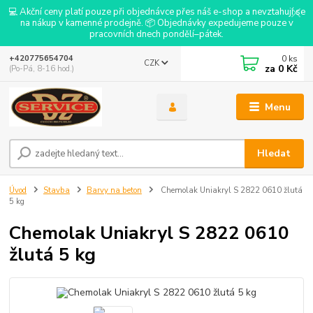
💻 Akční ceny platí pouze při objednávce přes náš e-shop a nevztahují se
na nákup v kamenné prodejně. 📦 Objednávky expedujeme pouze v
pracovních dnech pondělí–pátek.
0
ks
+420775654704
CZK
za
0 Kč
(Po-Pá, 8-16 hod.)
Menu
Hledat
Úvod
Stavba
Barvy na beton
Chemolak Uniakryl S 2822 0610 žlutá
5 kg
Chemolak Uniakryl S 2822 0610
žlutá 5 kg