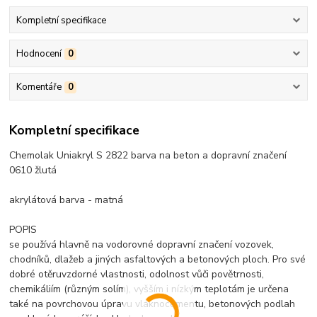
Kompletní specifikace
Hodnocení
0
Komentáře
0
Kompletní specifikace
Chemolak Uniakryl S 2822 barva na beton a dopravní značení
0610 žlutá
akrylátová barva - matná
POPIS
se používá hlavně na vodorovné dopravní značení vozovek,
chodníků, dlažeb a jiných asfaltových a betonových ploch. Pro své
dobré otěruvzdorné vlastnosti, odolnost vůči povětrnosti,
chemikáliím (různým solím), vyšším i nízkým teplotám je určena
také na povrchovou úpravu vláknocementu, betonových podlah