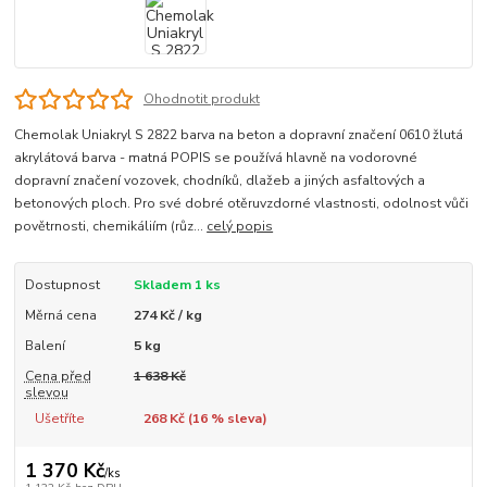
Ohodnotit produkt
Chemolak Uniakryl S 2822 barva na beton a dopravní značení 0610 žlutá
akrylátová barva - matná POPIS se používá hlavně na vodorovné
dopravní značení vozovek, chodníků, dlažeb a jiných asfaltových a
betonových ploch. Pro své dobré otěruvzdorné vlastnosti, odolnost vůči
povětrnosti, chemikáliím (růz...
celý popis
Dostupnost
Skladem 1 ks
Měrná cena
274 Kč / kg
Balení
5 kg
Cena před
1 638 Kč
slevou
Ušetříte
268 Kč (
16
% sleva)
1 370 Kč
/
ks