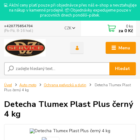
💻 Akční ceny platí pouze při objednávce přes náš e-shop a nevztahují se
na nákup v kamenné prodejně. 📦 Objednávky expedujeme pouze v
pracovních dnech pondělí–pátek.
0
ks
+420775654704
CZK
za
0 Kč
(Po-Pá, 8-16 hod.)
Menu
Hledat
Úvod
Auto-moto
Ochrana podvozků a dutin
Detecha Tlumex Plast
Plus černý 4 kg
Detecha Tlumex Plast Plus černý
4 kg