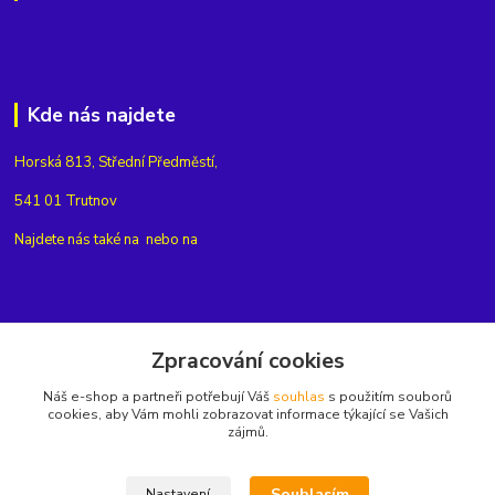
Kde nás najdete
Horská 813, Střední Předměstí,
541 01 Trutnov
Najdete nás také na
nebo na
Kontakty
Zpracování cookies
Náš e-shop a partneři potřebují Váš
souhlas
s použitím souborů
+420775654704
cookies, aby Vám mohli zobrazovat informace týkající se Vašich
zájmů.
info@eshop-rubin.cz
Souhlasím
Nastavení