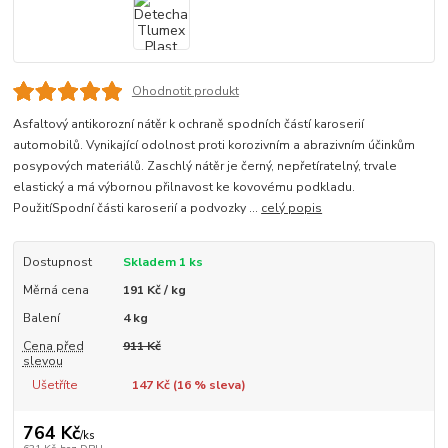
Ohodnotit produkt
Asfaltový antikorozní nátěr k ochraně spodních částí karoserií
automobilů. Vynikající odolnost proti korozivním a abrazivním účinkům
posypových materiálů. Zaschlý nátěr je černý, nepřetíratelný, trvale
elastický a má výbornou přilnavost ke kovovému podkladu.
PoužitíSpodní části karoserií a podvozky ...
celý popis
Dostupnost
Skladem 1 ks
Měrná cena
191 Kč / kg
Balení
4 kg
Cena před
911 Kč
slevou
Ušetříte
147 Kč (
16
% sleva)
764 Kč
/
ks