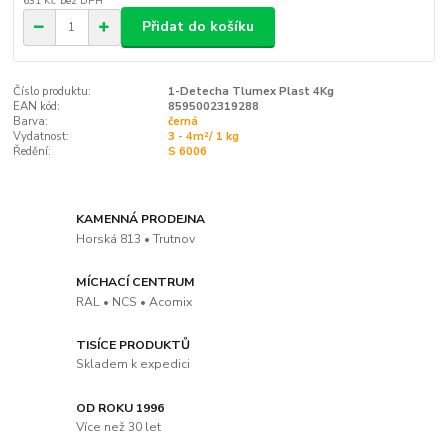
631 Kč
bez DPH
Přidat do košíku
Číslo produktu:
1-Detecha Tlumex Plast 4Kg
EAN kód:
8595002319288
Barva:
černá
Vydatnost:
3 - 4m²/ 1 kg
Ředění:
S 6006
KAMENNÁ PRODEJNA
Horská 813 • Trutnov
MÍCHACÍ CENTRUM
RAL • NCS • Acomix
TISÍCE PRODUKTŮ
Skladem k expedici
OD ROKU 1996
Více než 30 let