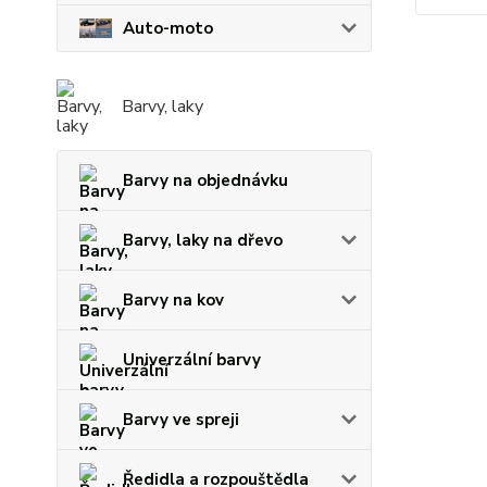
Auto-moto
Barvy, laky
Barvy na objednávku
Barvy, laky na dřevo
Barvy na kov
Univerzální barvy
Barvy ve spreji
Ředidla a rozpouštědla