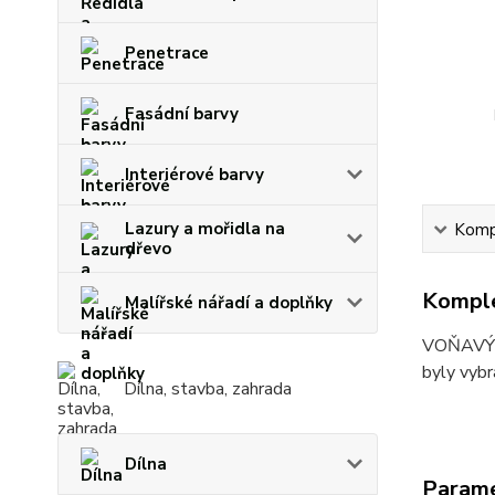
Penetrace
Fasádní barvy
Interiérové barvy
Lazury a mořidla na
Kompl
dřevo
Komple
Malířské nářadí a doplňky
VOŇAVÝ R
byly vybr
Dílna, stavba, zahrada
Dílna
Param