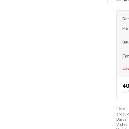
Dos
Měr
Bal
Cen
Uše
40
338
Číslo
produkt
Barva:
Vrstvy: