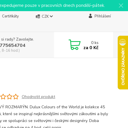
y expedujeme pouze v pracovních dnech pondělí–pátek.
Certifikáty
Přihlášení
CZK
 si rady? Zavolejte.
0
ks
775654704
za
0 Kč
, 8-16 hod.)
Ohodnotit produkt
 ROZMARÝN. Dulux Colours of the World je kolekce 45
, které se inspirují nejkrásnějšími světovými zákoutími a byly
y ve spolupráci se světovými i českými designéry. Doba
í se odhaduje na 4 hod.
celý popis