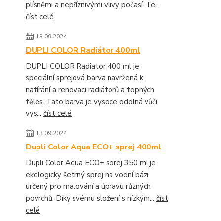
plísněmi a nepříznivými vlivy počasí. Te...
číst celé
13.09.2024
DUPLI COLOR Radiátor 400ml
DUPLI COLOR Radiator 400 ml je
speciální sprejová barva navržená k
natírání a renovaci radiátorů a topných
těles. Tato barva je vysoce odolná vůči
vys...
číst celé
13.09.2024
Dupli Color Aqua ECO+ sprej 400ml
Dupli Color Aqua ECO+ sprej 350 ml je
ekologicky šetrný sprej na vodní bázi,
určený pro malování a úpravu různých
povrchů. Díky svému složení s nízkým...
číst
celé