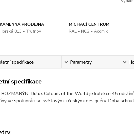
Vydatn
KAMENNÁ PRODEJNA
MÍCHACÍ CENTRUM
Horská 813 • Trutnov
RAL • NCS • Acomix
etní specifikace
Parametry
Ho
tní specifikace
OZMARÝN. Dulux Colours of the World je kolekce 45 odstínů, kt
ány ve spolupráci se světovými i českými designéry. Doba schnut
etry