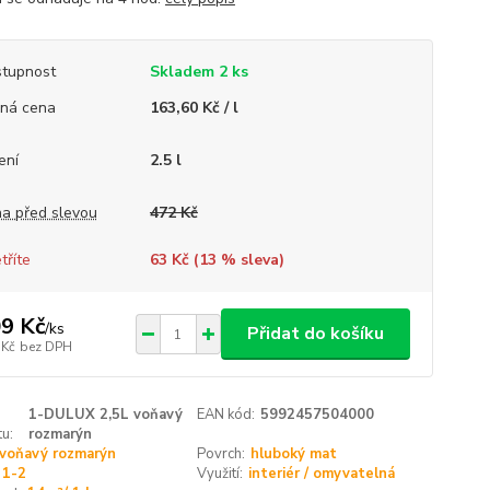
tupnost
Skladem 2 ks
ná cena
163,60 Kč / l
ení
2.5 l
a před slevou
472 Kč
tříte
63 Kč (
13
% sleva)
9 Kč
/
ks
Přidat do košíku
 Kč
bez DPH
1-DULUX 2,5L voňavý
EAN kód:
5992457504000
u:
rozmarýn
voňavý rozmarýn
Povrch:
hluboký mat
1-2
Využití:
interiér / omyvatelná