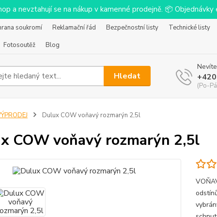
-shop a nevztahují se na nákup v kamenné prodejně. 📦 Objednávk
hrana soukromí
Reklamační řád
Bezpečnostní listy
Technické listy
Fotosoutěž
Blog
Nevíte
Hledat
+420
(Po-Pá
VÝPRODEJ
Dulux COW voňavý rozmarýn 2,5l
x COW voňavý rozmarýn 2,5l
VOŇAVÝ
odstínů
vybrán
schnut