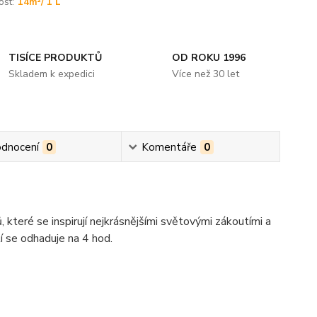
ost:
14m²/ 1 L
TISÍCE PRODUKTŮ
OD ROKU 1996
Skladem k expedici
Více než 30 let
dnocení
0
Komentáře
0
eré se inspirují nejkrásnějšími světovými zákoutími a
í se odhaduje na 4 hod.