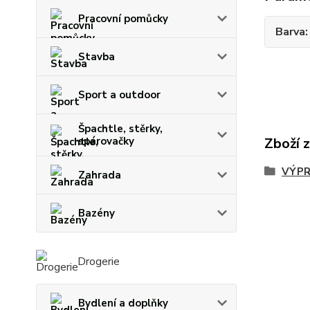
Pracovní pomůcky
Barva
Stavba
Sport a outdoor
Špachtle, stěrky,
Zboží 
spárovačky
VÝPR
Zahrada
Bazény
Drogerie
Bydlení a doplňky