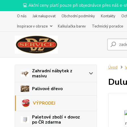
💻 Akční ceny platí pouze při objednávce přes náš e
O nás
Jak nakupovat
Obchodní podmínky
Kontakty
Oc
Inspirace v obraze
Kalkulačka barev
Technický poradce
Úvod
Zahradní nábytek z
masivu
Dulu
Palivové dřevo
VÝPRODEJ
Paletové zboží + dovoz
po ČR zdarma