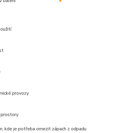
v balení
oužití
st
e
mické provozy
 prostory
m, kde je potřeba omezit zápach z odpadu