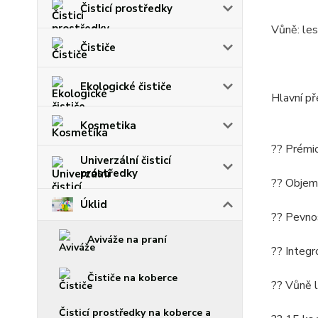
Čisticí prostředky
Vůně: les
Čističe
Ekologické čističe
Hlavní př
Kosmetika
?? Prémio
Univerzální čisticí
prostředky
?? Objem 
Úklid
?? Pevnos
Aviváže na praní
?? Integr
Čističe na koberce
?? Vůně l
Čisticí prostředky na koberce a