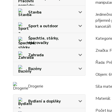
manipulac
Stavba
Jedinečno
příjemně 
Sport a outdoor
kanceláři
Kategorie
Špachtle, stěrky,
spárovačky
Značka: F
Zahrada
Řada: Pr
Bazény
Objem: 60
Drogerie
Síla mate
Materiál
Bydlení a doplňky
Počet kus