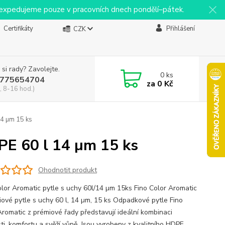
y expedujeme pouze v pracovních dnech pondělí–pátek.
Certifikáty
Přihlášení
CZK
 si rady? Zavolejte.
0
ks
775654704
za
0 Kč
, 8-16 hod.)
14 µm 15 ks
PE 60 l 14 µm 15 ks
Ohodnotit produkt
olor Aromatic pytle s uchy 60l/14 µm 15ks Fino Color Aromatic
iové pytle s uchy 60 l, 14 µm, 15 ks Odpadkové pytle Fino
Aromatic z prémiové řady představují ideální kombinaci
ti, komfortu a svěží vůně. Jsou vyrobeny z kvalitního HDPE