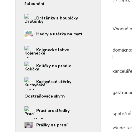
?? 15 ks 
čalounění
Drátěnky a houbičky
Vhodné p
Hadry a utěrky na mytí
domácno
Kojenecké láhve
i
Kolíčky na prádlo
kancelář
Kuchyňské utěrky
gastrono
Odstraňovače skvrn
Prací prostředky
společné
Prášky na praní
všude ta