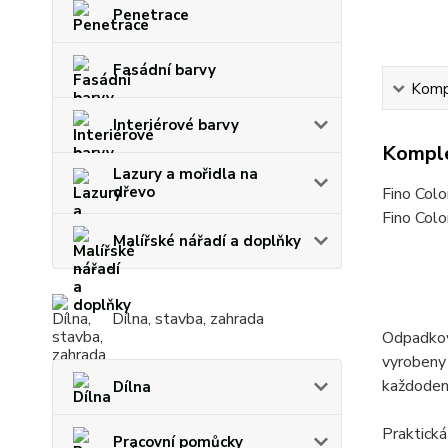
Penetrace
Fasádní barvy
Kompl
Interiérové barvy
Komple
Lazury a mořidla na
dřevo
Fino Col
Fino Colo
Malířské nářadí a doplňky
Dílna, stavba, zahrada
Odpadkové
vyrobeny 
každodenn
Dílna
Praktická
Pracovní pomůcky