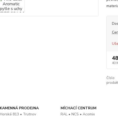
materiá
Dos
Cen
Uše
48
40 
Číslo
produkt
KAMENNÁ PRODEJNA
MÍCHACÍ CENTRUM
Horská 813 • Trutnov
RAL • NCS • Acomix