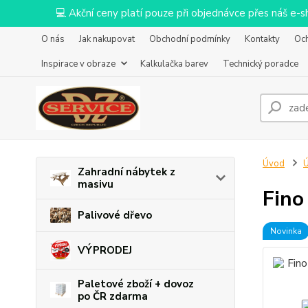
💻 Akční ceny platí pouze při objednávce přes náš e
O nás
Jak nakupovat
Obchodní podmínky
Kontakty
Oc
Inspirace v obraze
Kalkulačka barev
Technický poradce
Úvod
Ú
Zahradní nábytek z
masivu
Fino
Palivové dřevo
Novinka
VÝPRODEJ
Paletové zboží + dovoz
po ČR zdarma