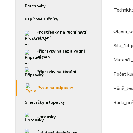
Prachovky
Technick
Papírové ručníky
Objem_6
Prostředky na ruční mytí
nádobí
Síla_14 
Přípravky na rez a vodní
kámen
Materiá
Přípravky na čištění
Počet ku
Pytle na odpadky
Vůně_les
Řada_pr
Smetáčky a lopatky
Ubrousky
Úklidové dezinfekce