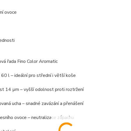
ní ovoce
ednosti
vá řada Fino Color Aromatic
60 l – ideální pro střední i větší koše
t 14 µm – vyšší odolnost proti roztržení
ovaná ucha – snadné zavázání a přenášení
esního ovoce – neutralizace zápachu