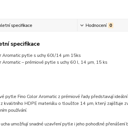
etní specifikace
Hodnocení
0
tní specifikace
or Aromatic pytle s uchy 60l/14 µm 15ks
r Aromatic – prémiové pytle s uchy 60 l, 14 µm, 15 ks
 pytle Fino Color Aromatic z prémiové řady představují ideální 
z kvalitního HDPE materiálu o tloušťce 14 µm, který zajišťuje zv
ím používání.
 ucha umožňují snadné uzavření pytle i jeho pohodlné přenášení