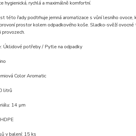
e hygienická, rychlá a maximálně komfortní.
st této řady podtrhuje jemná aromatizace s vůní lesního ovoce,
provoní prostor kolem odpadkového koše. Sladko-svěží ovocné tó
 i provozech.
: Úklidové potřeby / Pytle na odpadky
ino
émiová Color Aromatic
 litrů
riálu: 14 µm
: HDPE
ů v balení: 15 ks