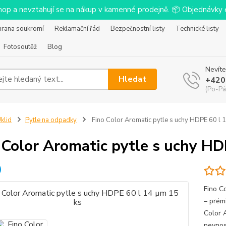
-shop a nevztahují se na nákup v kamenné prodejně. 📦 Objednávk
hrana soukromí
Reklamační řád
Bezpečnostní listy
Technické listy
Fotosoutěž
Blog
Nevíte
Hledat
+420
(Po-Pá
klid
Pytle na odpadky
Fino Color Aromatic pytle s uchy HDPE 60 l 
 Color Aromatic pytle s uchy HD
Fino C
– prém
Color 
pevnos