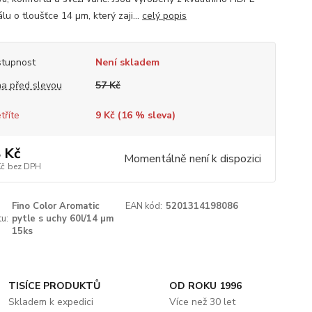
lu o tloušťce 14 µm, který zaji...
celý popis
tupnost
Není skladem
a před slevou
57 Kč
tříte
9 Kč (
16
% sleva)
 Kč
Momentálně není k dispozici
Kč
bez DPH
Fino Color Aromatic
EAN kód:
5201314198086
u:
pytle s uchy 60l/14 µm
15ks
TISÍCE PRODUKTŮ
OD ROKU 1996
Skladem k expedici
Více než 30 let