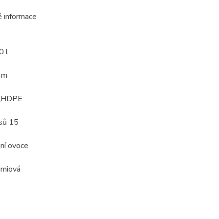
é informace
0 l
µm
l_HDPE
sů 15
ní ovoce
émiová